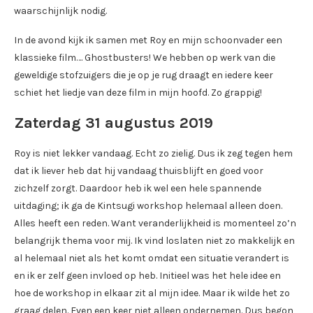
waarschijnlijk nodig.
In de avond kijk ik samen met Roy en mijn schoonvader een
klassieke film…. Ghostbusters! We hebben op werk van die
geweldige stofzuigers die je op je rug draagt en iedere keer
schiet het liedje van deze film in mijn hoofd. Zo grappig!
Zaterdag 31 augustus 2019
Roy is niet lekker vandaag. Echt zo zielig. Dus ik zeg tegen hem
dat ik liever heb dat hij vandaag thuisblijft en goed voor
zichzelf zorgt. Daardoor heb ik wel een hele spannende
uitdaging; ik ga de Kintsugi workshop helemaal alleen doen.
Alles heeft een reden. Want veranderlijkheid is momenteel zo’n
belangrijk thema voor mij. Ik vind loslaten niet zo makkelijk en
al helemaal niet als het komt omdat een situatie verandert is
en ik er zelf geen invloed op heb. Initieel was het hele idee en
hoe de workshop in elkaar zit al mijn idee. Maar ik wilde het zo
graag delen. Even een keer niet alleen ondernemen. Dus begon