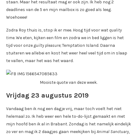
staan. Maar het resultaat mag er ook zijn. Ik heb nog 2
deadlines van de 5 en mijn mailbox is zo goed als leeg.
Woehoeee!
Zodra Roy thuis is, stop ik er mee. Hoog tijd voor wat
quality
time
. We eten, kijken een film en zodra we in bed liggen is het
tijd voor onze
guilty pleasure;
Temptation Island. Daarna
stuiteren we allebei en kost het weer heel veel tijd om in slaap
te vallen, maar het was het waard.
Mooiste quote van deze week.
Vrijdag 23 augustus 2019
Vandaag ben ik nog een dagje vrij, maar toch voelt het niet
helemaal zo. Ik heb weer een hele to-do-lijst gemaakt en met
mijn hoofd ben ik al in Brabant. Zondag is het namelijk eindelijk
zo ver en mag ik 2 daagjes gaan meekijken bij
Animal Sanctuary
,