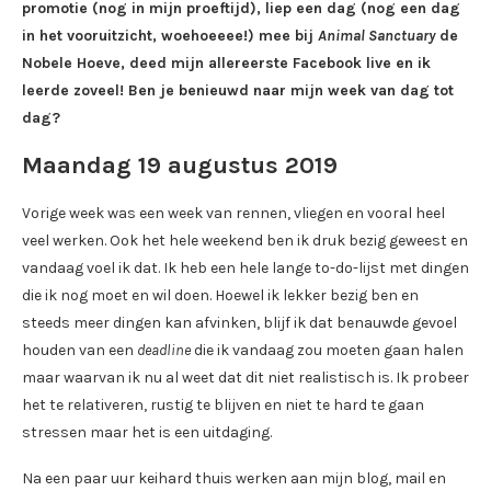
promotie (nog in mijn proeftijd), liep een dag (nog een dag
in het vooruitzicht, woehoeeee!) mee bij
Animal Sanctuary
de
Nobele Hoeve, deed mijn allereerste Facebook live en ik
leerde zoveel! Ben je benieuwd naar mijn week van dag tot
dag?
Maandag 19 augustus 2019
Vorige week was een week van rennen, vliegen en vooral heel
veel werken. Ook het hele weekend ben ik druk bezig geweest en
vandaag voel ik dat. Ik heb een hele lange to-do-lijst met dingen
die ik nog moet en wil doen. Hoewel ik lekker bezig ben en
steeds meer dingen kan afvinken, blijf ik dat benauwde gevoel
houden van een
deadline
die ik vandaag zou moeten gaan halen
maar waarvan ik nu al weet dat dit niet realistisch is. Ik probeer
het te relativeren, rustig te blijven en niet te hard te gaan
stressen maar het is een uitdaging.
Na een paar uur keihard thuis werken aan mijn blog, mail en