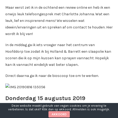
Maar eerst zet ik in de ochtend een review online en heb ik een
onwijs leuk telefoongesprek met Charlotte Johanna. Wat een
leuk, lief en inspirerend mens! We wisselen wat
ideeën/ervaringen uit en spreken af om contact te houden. Hier
wordt ik blij van!
In de middag ga ik iets vroeger naar het centrum van
Hoofddorp toe zodat ik bij Holland & Barrett een slaapolie kan
scoren die ik op mijn kussen kan sprayen vannacht. Hopelijk
kan ik vannacht eindelijk wat beter slapen..
Direct daarna ga ik naar de bioscoop toe om te werken.
Donderdag 15 augustus 2019
Deze website maakt gebruik van vegan cookies om je ervaring te
verbeteren. Is dat oké? Klik dan op akkoord. Afmelden is ook mogelijk.
Het is weer erg laat geworden gisteravond maar… Ik heb
AKKOORD
eindelijk weer lekker kunnen slapen! Wat een cadeau! Het is ook