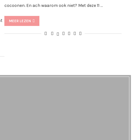
s
cocoonen. En ach waarom ook niet? Met deze 11 …
ht
MEER LEZEN