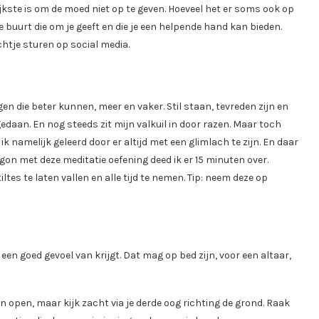
kste is om de moed niet op te geven. Hoeveel het er soms ook op
n je buurt die om je geeft en die je een helpende hand kan bieden.
ichtje sturen op social media.
ngen die beter kunnen, meer en vaker. Stil staan, tevreden zijn en
gedaan. En nog steeds zit mijn valkuil in door razen. Maar toch
 ik namelijk geleerd door er altijd met een glimlach te zijn. En daar
egon met deze meditatie oefening deed ik er 15 minuten over.
ltes te laten vallen en alle tijd te nemen. Tip: neem deze op
een goed gevoel van krijgt. Dat mag op bed zijn, voor een altaar,
ogen open, maar kijk zacht via je derde oog richting de grond. Raak