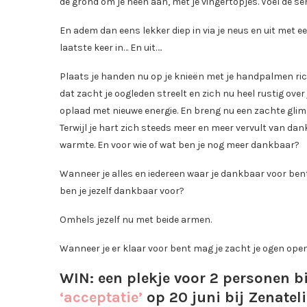
de grond om je heen aan, met je vingertopjes. Voel de se
En adem dan eens lekker diep in via je neus en uit met ee
laatste keer in… En uit….
Plaats je handen nu op je knieën met je handpalmen richt
dat zacht je oogleden streelt en zich nu heel rustig ov
oplaad met nieuwe energie. En breng nu een zachte glimlac
Terwijl je hart zich steeds meer en meer vervult van d
warmte. En voor wie of wat ben je nog meer dankbaar?
Wanneer je alles en iedereen waar je dankbaar voor bent
ben je jezelf dankbaar voor?
Omhels jezelf nu met beide armen.
Wanneer je er klaar voor bent mag je zacht je ogen ope
WIN: een plekje voor 2 personen b
‘acceptatie’
op 20 juni bij Zenatel