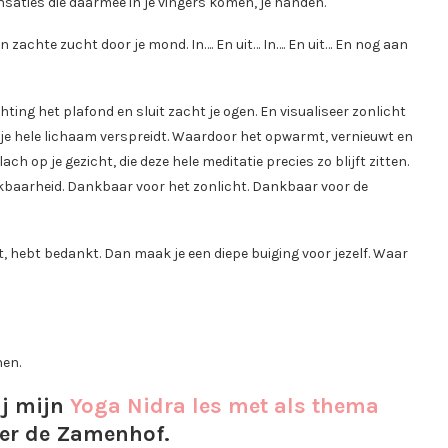
nsaties die daarmee in je vingers komen, je handen.
n zachte zucht door je mond. In…. En uit… In…. En uit… En nog aan
ing het plafond en sluit zacht je ogen. En visualiseer zonlicht
er je hele lichaam verspreidt. Waardoor het opwarmt, vernieuwt en
h op je gezicht, die deze hele meditatie precies zo blijft zitten.
ankbaarheid. Dankbaar voor het zonlicht. Dankbaar voor de
, hebt bedankt. Dan maak je een diepe buiging voor jezelf. Waar
nen.
ij mijn
Yoga Nidra les met als thema
ier de Zamenhof.