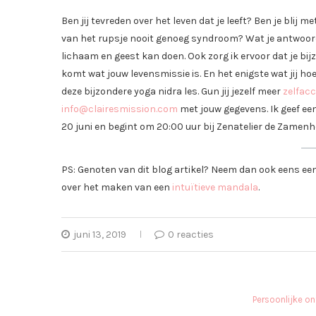
Ben jij tevreden over het leven dat je leeft? Ben je blij m
van het rupsje nooit genoeg syndroom? Wat je antwoord o
lichaam en geest kan doen. Ook zorg ik ervoor dat je bij
komt wat jouw levensmissie is. En het enigste wat jij hoe
deze bijzondere yoga nidra les. Gun jij jezelf meer
zelfacc
info@clairesmission.com
met jouw gegevens. Ik geef een
20 juni en begint om 20:00 uur bij Zenatelier de Zamen
PS: Genoten van dit blog artikel? Neem dan ook eens een 
over het maken van een
intuïtieve mandala
.
juni 13, 2019
0 reacties
Persoonlijke on