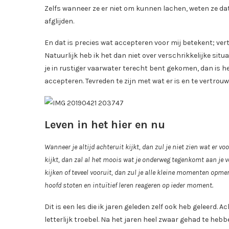
Zelfs wanneer ze er niet om kunnen lachen, weten ze dat
afglijden.
En dat is precies wat accepteren voor mij betekent; vert
Natuurlijk heb ik het dan niet over verschrikkelijke sit
je in rustiger vaarwater terecht bent gekomen, dan is he
accepteren. Tevreden te zijn met wat er is en te vertro
Leven in het hier en nu
Wanneer je altijd achteruit kijkt, dan zul je niet zien wat er v
kijkt, dan zal al het moois wat je onderweg tegenkomt aan je vo
kijken of teveel vooruit, dan zul je alle kleine momenten opme
hoofd stoten en intuïtief leren reageren op ieder moment.
Dit is een les die ik jaren geleden zelf ook heb geleerd. 
letterlijk troebel. Na het jaren heel zwaar gehad te hebb