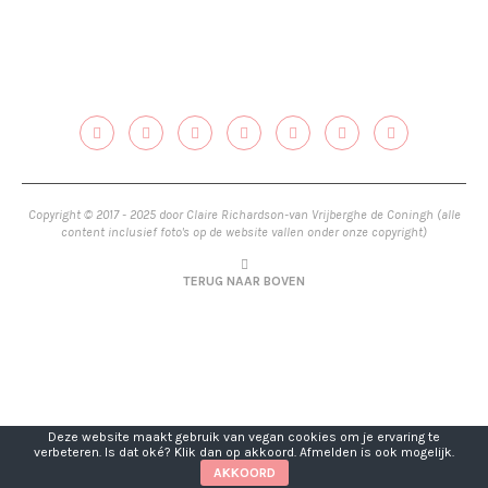
Copyright © 2017 - 2025 door Claire Richardson-van Vrijberghe de Coningh (alle
content inclusief foto's op de website vallen onder onze copyright)
TERUG NAAR BOVEN
Deze website maakt gebruik van vegan cookies om je ervaring te
verbeteren. Is dat oké? Klik dan op akkoord. Afmelden is ook mogelijk.
AKKOORD