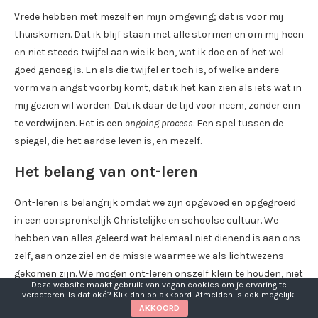
Vrede hebben met mezelf en mijn omgeving; dat is voor mij
thuiskomen. Dat ik blijf staan met alle stormen en om mij heen
en niet steeds twijfel aan wie ik ben, wat ik doe en of het wel
goed genoeg is. En als die twijfel er toch is, of welke andere
vorm van angst voorbij komt, dat ik het kan zien als iets wat in
mij gezien wil worden. Dat ik daar de tijd voor neem, zonder erin
te verdwijnen. Het is een
ongoing process
. Een spel tussen de
spiegel, die het aardse leven is, en mezelf.
Het belang van ont-leren
Ont-leren is belangrijk omdat we zijn opgevoed en opgegroeid
in een oorspronkelijk Christelijke en schoolse cultuur. We
hebben van alles geleerd wat helemaal niet dienend is aan ons
zelf, aan onze ziel en de missie waarmee we als lichtwezens
gekomen zijn. We mogen ont-leren onszelf klein te houden, niet
Deze website maakt gebruik van vegan cookies om je ervaring te
teveel te vragen, ons mond te houden, onszelf te
verbeteren. Is dat oké? Klik dan op akkoord. Afmelden is ook mogelijk.
verontschuldigen en nog zo veel meer. Want als we dat ont-
AKKOORD