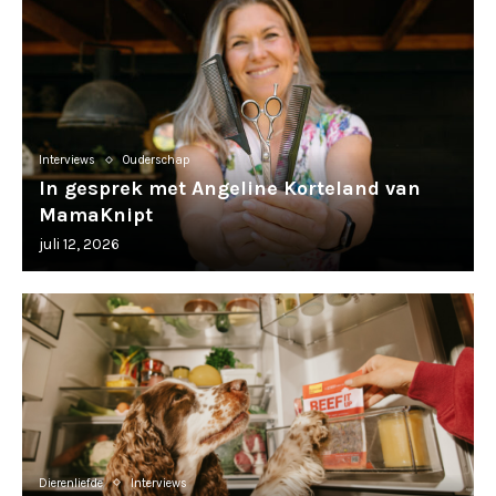
Interviews
Ouderschap
In gesprek met Angeline Korteland van
MamaKnipt
juli 12, 2026
Dierenliefde
Interviews