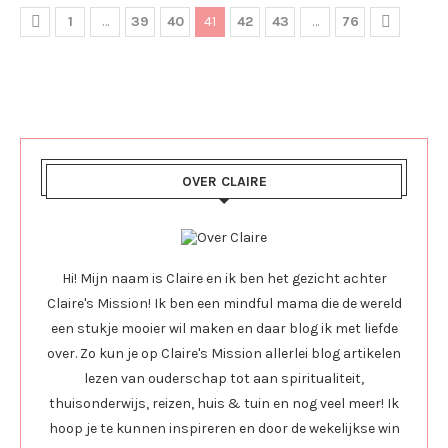
1
…
39
40
41
42
43
…
76
OVER CLAIRE
Hi! Mijn naam is Claire en ik ben het gezicht achter
Claire's Mission! Ik ben een mindful mama die de wereld
een stukje mooier wil maken en daar blog ik met liefde
over. Zo kun je op Claire's Mission allerlei blog artikelen
lezen van ouderschap tot aan spiritualiteit,
thuisonderwijs, reizen, huis & tuin en nog veel meer! Ik
hoop je te kunnen inspireren en door de wekelijkse win