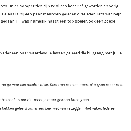
de
ys. In de competities zijn ze al een keer 3
geworden en vorig
 Helaas is hij een paar maanden geleden overleden. Iets wat mijn
 gedaan. Hij was namelijk naast een top speler, ook een goede
ader een paar waardevolle lessen geleerd die hij graag met jullie
namelijk voor een slechte sfeer. Senioren moeten sportief blijven maar niet
nbeschoft. Maar dat moet je maar gewoon laten gaan.’’
 hebben geleerd om er één keer wat van te zeggen. Niet vaker. Iedereen