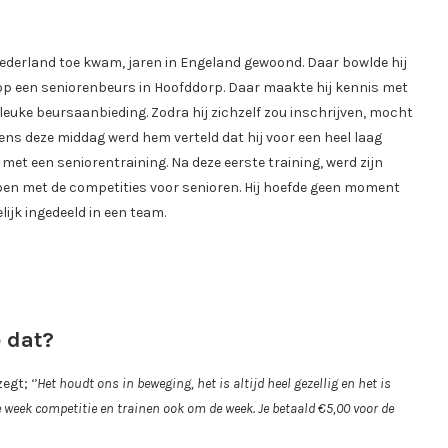
Nederland toe kwam, jaren in Engeland gewoond. Daar bowlde hij
ij op een seniorenbeurs in Hoofddorp. Daar maakte hij kennis met
euke beursaanbieding. Zodra hij zichzelf zou inschrijven, mocht
dens deze middag werd hem verteld dat hij voor een heel laag
t een seniorentraining. Na deze eerste training, werd zijn
doen met de competities voor senioren. Hij hoefde geen moment
lijk ingedeeld in een team.
 dat?
zegt;
‘’Het houdt ons in beweging, het is altijd heel gezellig en het is
e week competitie en trainen ook om de week. Je betaald
€5,00 voor de