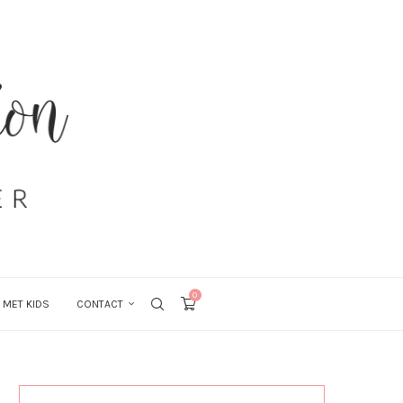
0
 MET KIDS
CONTACT