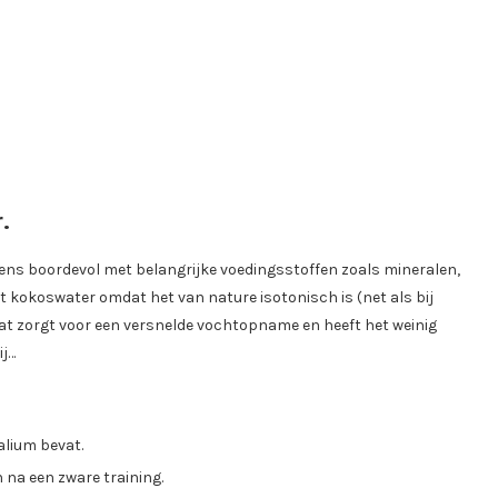
.
 eens boordevol met belangrijke voedingsstoffen zoals mineralen,
t kokoswater omdat het van nature isotonisch is (net als bij
t zorgt voor een versnelde vochtopname en heeft het weinig
ij…
alium bevat.
na een zware training.