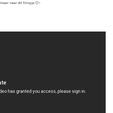
maar naar dit filmpje 🙂 !