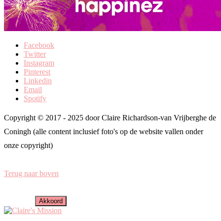
Facebook
Twitter
Instagram
Pinterest
Linkedin
Email
Spotify
Copyright © 2017 - 2025 door Claire Richardson-van Vrijberghe de
Coningh (alle content inclusief foto's op de website vallen onder
onze copyright)
Terug naar boven
Deze website maakt gebruik van vegan cookies om je ervaring te
verbeteren. Is dat oké? Klik dan op akkoord. Afmelden is ook
mogelijk.
Akkoord