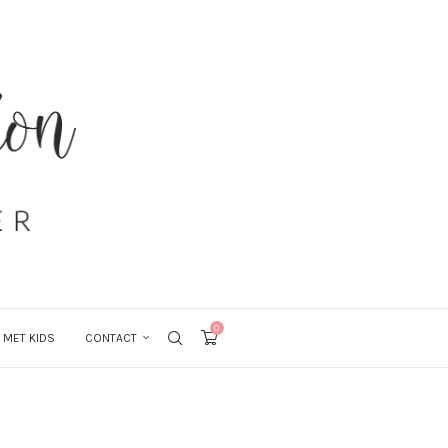
0
 MET KIDS
CONTACT