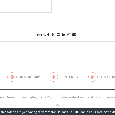
DELEN
INSTAGRAM
PINTEREST
LINKEDI
re Richardson-van Vrijberghe de Coningh (alle content inclusief foto's op de we
TERUG NAAR BOVEN
n cookies om je ervaring te verbeteren. Is dat oké? Klik dan op akkoord. Afmelde