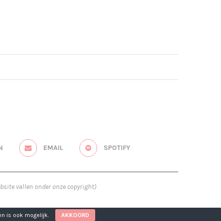
N
EMAIL
SPOTIFY
bsite vallen onder onze copyright)
n is ook mogelijk.
AKKOORD