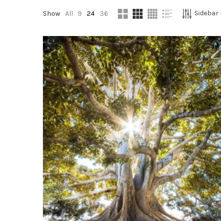
Sidebar 
Show
All
9
24
36