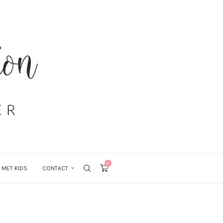
0
 MET KIDS
CONTACT