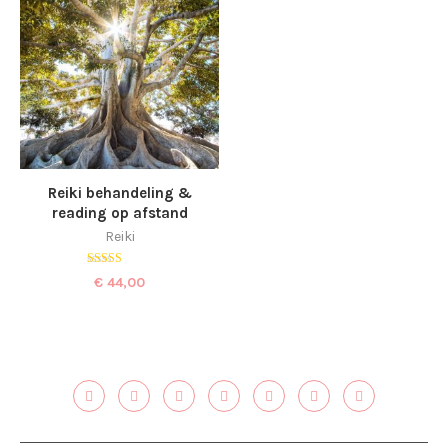
Reiki behandeling &
reading op afstand
Reiki
Gewaardeerd
€
44,00
5.00
uit 5