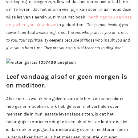
verdieping in je eigen zijn. Ik weet dat het soms niet altijd fijn is
om te horen, dat het enorm veel pijn kan doen, maar houd deze
wijze les van Haemin Sunim uit het boek
The things you can see
only when you slow down
in gedachten:
‘’The person leading you
toward spiritual awakening is not the one who praises you or is nice
to you.
Your spirituality deepens because of those who insult you and
give you a hard time. They are your spiritual teachers in disguise.’’
Leef vandaag alsof er geen morgen is
en mediteer.
Als er iets is wat ik heb geleerd van alle films en series die ik
heb gezien + boeken die ik heb gelezen met verhalen over
mensen die in hun laatste levensfase zitten, is dat het
belangrijk is om iedere dag te leven alsof het de laatste is. Het
is dan ook onwijs goed om iedere dag even te mediteren zodra
je net wakker bent, al is het maar een minuutje, om even