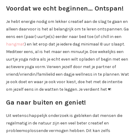
Voordat we echt beginnen… Ontspan!
Je hebt energie nodig om lekker creatief aan de slag te gaan en
alleen daarvoor is het al belangrijk om te leren ontspannen. Ga
eens een (paar) uurtje(s) eerder naar bed toe (of chill in een
hangmat
) en let erop dat je iedere dag minimaal 8 uur slaapt.
Mediteer eens, al is het maar een minuutje. Doe wekelijks een
uurtje yoga nidra als je echt even wilt opladen of begin met een
actievere yoga vorm. Verwen jezelf door met je partner of
vriend/vriendin/familielid een dagje wellness in te plannen. Wat
je ook doet en waar je ook voor kiest, doe het met de intentie
om jezelf eens in de watten te leggen. Je verdient het ♥!
Ga naar buiten en geniet!
Uit wetenschappelijk onderzoek is gebleken dat mensen die
regelmatig in de natuur zijn een veel beter creatief en
probleemoplossende vermogen hebben. Dit kan zelfs