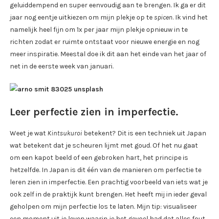
geluiddempend en super eenvoudig aan te brengen. Ik ga er dit
jaar nog eentje uitkiezen om mijn plekje op te
spicen
. Ik vind het
namelijk heel fijn om 1x per jaar mijn plekje opnieuw in te
richten zodat er ruimte ontstaat voor nieuwe energie en nog
meer inspiratie. Meestal doe ik dit aan het einde van het jaar of
net in de eerste week van januari.
Leer perfectie zien in imperfectie.
Weet je wat
Kintsukuroi
betekent? Dit is een techniek uit Japan
wat betekent dat je scheuren lijmt met goud. Of het nu gaat
om een kapot beeld of een gebroken hart, het principe is
hetzelfde. In Japan is dit één van de manieren om perfectie te
leren zien in imperfectie. Een prachtig voorbeeld van iets wat je
ook zelf in de praktijk kunt brengen. Het heeft mij in ieder geval
geholpen om mijn perfectie los te laten. Mijn tip: visualiseer
een moment uit je leven waarin je het gevoel had dat alles fout