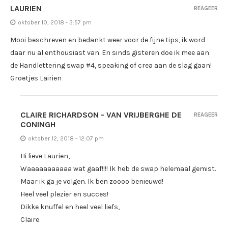
LAURIEN
REAGEER
oktober 10, 2018 - 3:57 pm
Mooi beschreven en bedankt weer voor de fijne tips, ik word
daar nu al enthousiast van. En sinds gisteren doe ik mee aan
de Handlettering swap #4, speaking of crea aan de slag gaan!
Groetjes Lairien
CLAIRE RICHARDSON - VAN VRIJBERGHE DE
REAGEER
CONINGH
oktober 12, 2018 - 12:07 pm
Hi lieve Laurien,
Waaaaaaaaaaa wat gaaf!!!! Ik heb de swap helemaal gemist.
Maar ik ga je volgen. Ik ben zoooo benieuwd!
Heel veel plezier en succes!
Dikke knuffel en heel veel liefs,
Claire