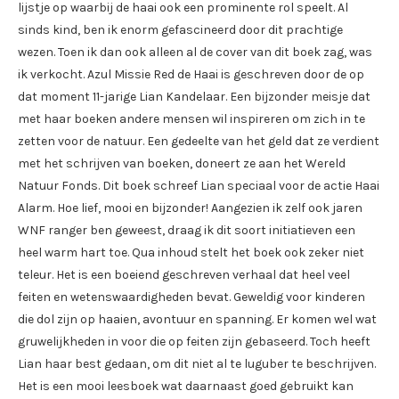
lijstje op waarbij de haai ook een prominente rol speelt. Al
sinds kind, ben ik enorm gefascineerd door dit prachtige
wezen. Toen ik dan ook alleen al de cover van dit boek zag, was
ik verkocht. Azul Missie Red de Haai is geschreven door de op
dat moment 11-jarige Lian Kandelaar. Een bijzonder meisje dat
met haar boeken andere mensen wil inspireren om zich in te
zetten voor de natuur. Een gedeelte van het geld dat ze verdient
met het schrijven van boeken, doneert ze aan het Wereld
Natuur Fonds. Dit boek schreef Lian speciaal voor de actie Haai
Alarm. Hoe lief, mooi en bijzonder! Aangezien ik zelf ook jaren
WNF ranger ben geweest, draag ik dit soort initiatieven een
heel warm hart toe. Qua inhoud stelt het boek ook zeker niet
teleur. Het is een boeiend geschreven verhaal dat heel veel
feiten en wetenswaardigheden bevat. Geweldig voor kinderen
die dol zijn op haaien, avontuur en spanning. Er komen wel wat
gruwelijkheden in voor die op feiten zijn gebaseerd. Toch heeft
Lian haar best gedaan, om dit niet al te luguber te beschrijven.
Het is een mooi leesboek wat daarnaast goed gebruikt kan