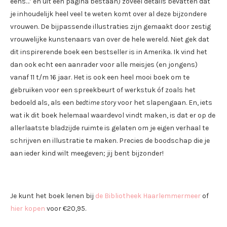
eens…’ en uit één pagina bestaan) zoveel details bevatten dat
je inhoudelijk heel veel te weten komt over al deze bijzondere
vrouwen. De bijpassende illustraties zijn gemaakt door zestig
vrouwelijke kunstenaars van over de hele wereld. Niet gek dat
dit inspirerende boek een bestseller is in Amerika. Ik vind het
dan ook echt een aanrader voor alle meisjes (en jongens)
vanaf 11 t/m 16 jaar. Het is ook een heel mooi boek om te
gebruiken voor een spreekbeurt of werkstuk óf zoals het
bedoeld als, als een
bedtime story
voor het slapengaan. En, iets
wat ik dit boek helemaal waardevol vindt maken, is dat er op de
allerlaatste bladzijde ruimte is gelaten om je eigen verhaal te
schrijven en illustratie te maken. Precies de boodschap die je
aan ieder kind wilt meegeven; jij bent bijzonder!
Je kunt het boek lenen bij
de Bibliotheek Haarlemmermeer
of
hier kopen
voor €20,95.