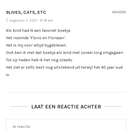
9LIVES, CATS, ETC
REAGEER
augustus 5, 2021 - 8:18 am
Als kind had ik een favoriet boekje.
Het noemde ‘Floris en Floriaan’.
Het is mij voor altijd bijgebleven.
Ook ben ik met dat boekje als kind met zoveel zorg omgegaan.
Tot op heden heb ik het nog steeds.
Het ziet er zelfs best nog uitstekend uit terwijl het 40 jaar oud
is.
LAAT EEN REACTIE ACHTER