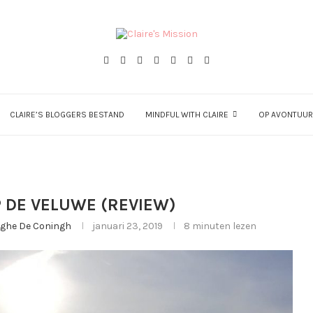
CLAIRE’S BLOGGERS BESTAND
MINDFUL WITH CLAIRE
OP AVONTUUR
 DE VELUWE (REVIEW)
erghe De Coningh
januari 23, 2019
8 minuten lezen