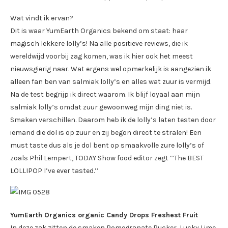
Wat vindt ik ervan?
Dit is waar YumEarth Organics bekend om staat: haar
magisch lekkere lolly’s! Na alle positieve reviews, die ik
wereldwijd voorbij zag komen, was ik hier ook het meest
nieuwsgierig naar. Wat ergens wel opmerkelijk is aangezien ik
alleen fan ben van salmiak lolly’s en alles wat zuur is vermijd.
Na de test begrijp ik direct waarom. Ik blijf loyaal aan mijn
salmiak lolly’s omdat zuur gewoonweg mijn ding niet is.
Smaken verschillen. Daarom heb ik de lolly’s laten testen door
iemand die dol is op zuur en zij begon direct te stralen! Een
must taste dus als je dol bent op smaakvolle zure lolly’s of
zoals Phil Lempert, TODAY Show food editor zegt ‘’The BEST
LOLLIPOP I’ve ever tasted.’’
YumEarth Organics organic Candy Drops Freshest Fruit
In deze zak zitten de smaken Pomegranate Pucker, Lucky Lime,