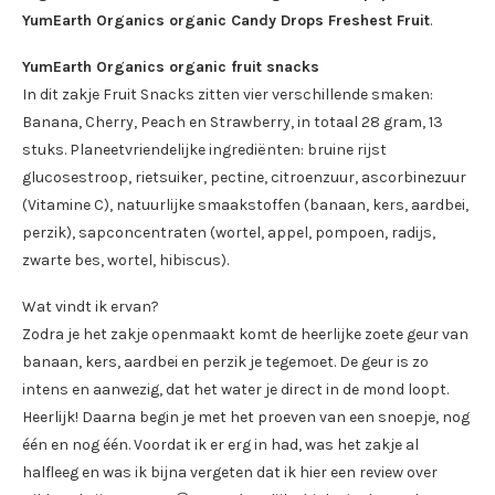
YumEarth Organics organic Candy Drops Freshest Fruit
.
YumEarth Organics organic fruit snacks
In dit zakje Fruit Snacks zitten vier verschillende smaken:
Banana, Cherry, Peach en Strawberry, in totaal 28 gram, 13
stuks. Planeetvriendelijke ingrediënten: bruine rijst
glucosestroop, rietsuiker, pectine, citroenzuur, ascorbinezuur
(Vitamine C), natuurlijke smaakstoffen (banaan, kers, aardbei,
perzik), sapconcentraten (wortel, appel, pompoen, radijs,
zwarte bes, wortel, hibiscus).
Wat vindt ik ervan?
Zodra je het zakje openmaakt komt de heerlijke zoete geur van
banaan, kers, aardbei en perzik je tegemoet. De geur is zo
intens en aanwezig, dat het water je direct in de mond loopt.
Heerlijk! Daarna begin je met het proeven van een snoepje, nog
één en nog één. Voordat ik er erg in had, was het zakje al
halfleeg en was ik bijna vergeten dat ik hier een review over