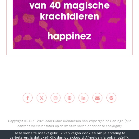
Copyright © 2017 - 2025 door Claire Richardson-van Vrijberghe de Coningh (alle
content inclusief foto's op de website vallen onder onze copyright)
Deze website maakt gebruik van vegan cookies om je ervaring te
verbeteren. Is dat oké? Klik dan op akkoord. Afmelden is ook mogelijk.