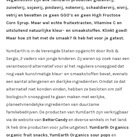
zuivelvrij, sojavrij, pindavrij, notenvrij, schaaldiervrij, eivrij,
vetrij en bevatten ze geen GGO’s en geen High Fructose
Corn Syrup. Maar wel echte fruitextracten, Vitamine C en
uitsluitend natuurlijke kleur- en smaakstoffen. Klinkt goed!
Maar hoe zit het met de smaak? Ik heb het voor je getest.
YumEarth is in de Verenigde Staten opgericht door Rob &
Sergio, 2 vaders van jonge kinderen. Zij waren op zoek naar een
verantwoord alternatief voor al het reguliere snoepgoed dat
nog vaak kunstmatige kleur- en smaakstoffen bevat, evenals
een aantal allergenen en dierlijke ingrediënten. Omdat ze dat
alternatief niet konden vinden, hebben ze besloten om zelf
biologisch snoepgoed te gaan maken met eerlijke,
planeetvriendelijke ingrediënten van duurzame
familiebedrijven. De producten van YumEarth zijn verkrijgbaar
via de website van
BetterCandy
en diverse winkels in het land.
Ik heb drie producten voor jullie uitgetest:
YumEarth Organics
organic fruit snacks
,
YumEarth Organics sour pops
en