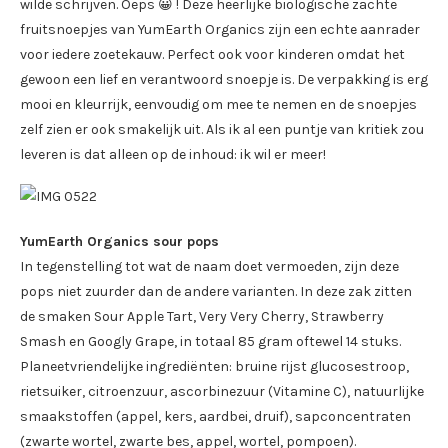
wilde schrijven. Oeps 😀 ! Deze heerlijke biologische zachte
fruitsnoepjes van YumEarth Organics zijn een echte aanrader
voor iedere zoetekauw. Perfect ook voor kinderen omdat het
gewoon een lief en verantwoord snoepje is. De verpakking is erg
mooi en kleurrijk, eenvoudig om mee te nemen en de snoepjes
zelf zien er ook smakelijk uit. Als ik al een puntje van kritiek zou
leveren is dat alleen op de inhoud: ik wil er meer!
YumEarth Organics sour pops
In tegenstelling tot wat de naam doet vermoeden, zijn deze
pops niet zuurder dan de andere varianten. In deze zak zitten
de smaken Sour Apple Tart, Very Very Cherry, Strawberry
Smash en Googly Grape, in totaal 85 gram oftewel 14 stuks.
Planeetvriendelijke ingrediënten: bruine rijst glucosestroop,
rietsuiker, citroenzuur, ascorbinezuur (Vitamine C), natuurlijke
smaakstoffen (appel, kers, aardbei, druif), sapconcentraten
(zwarte wortel, zwarte bes, appel, wortel, pompoen).