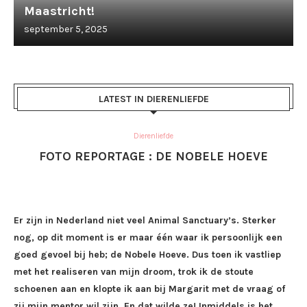
Maastricht!
september 5, 2025
LATEST IN DIERENLIEFDE
Dierenliefde
FOTO REPORTAGE : DE NOBELE HOEVE
Er zijn in Nederland niet veel Animal Sanctuary’s. Sterker
nog, op dit moment is er maar één waar ik persoonlijk een
goed gevoel bij heb; de Nobele Hoeve. Dus toen ik vastliep
met het realiseren van mijn droom, trok ik de stoute
schoenen aan en klopte ik aan bij Margarit met de vraag of
zij mijn mentor wil zijn. En dat wilde ze! Inmiddels is het