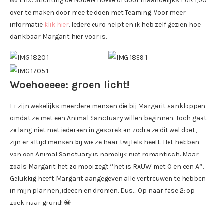
86 t.n.v. Stichting de Nobele Hoeve of door maandelijks EUR 1,00
over te maken door mee te doen met Teaming. Voor meer
informatie
klik hier
. Iedere euro helpt en ik heb zelf gezien hoe
dankbaar Margarit hier voor is.
Woehoeeee: groen licht!
Er zijn wekelijks meerdere mensen die bij Margarit aankloppen
omdat ze met een Animal Sanctuary willen beginnen. Toch gaat
ze lang niet met iedereen in gesprek en zodra ze dit wel doet,
zijn er altijd mensen bij wie ze haar twijfels heeft. Het hebben
van een Animal Sanctuary is namelijk niet romantisch. Maar
zoals Margarit het zo mooi zegt ‘’het is RAUW met O en een A’’.
Gelukkig heeft Margarit aangegeven alle vertrouwen te hebben
in mijn plannen, ideeën en dromen. Dus… Op naar fase 2: op
zoek naar grond! 😀