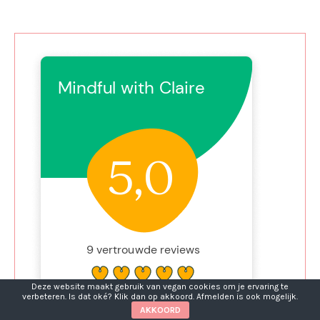
Deze website maakt gebruik van vegan cookies om je ervaring te
verbeteren. Is dat oké? Klik dan op akkoord. Afmelden is ook mogelijk.
AKKOORD