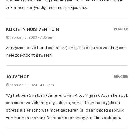
Wat een fijn artikel. Wij hebben een hond en een kat en zijn er
zeker heel zorgvuldig mee met prikjes enz.
KIJKJE IN HUIS VEN TUIN
REAGEER
februari 6, 2023 - 7:35 am
Aangezien onze hond een allergie heeft is de juiste voeding een
hele zoektocht geweest.
JOUVENCE
REAGEER
februari 6, 2023 - 4:05 pm
Wij hebben 5 katten (variërend van 4 tot 14 jaar). Voor allen ook
een dierenverzekering afgesloten, scheelt een hoop geld en
stress als er echt wat moet gebeuren (al paar x goed gebruik
van kunnen maken). Dierenarts rekening kan flink oplopen.