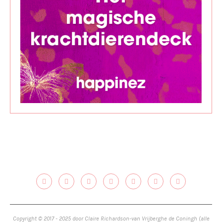
Copyright © 2017 - 2025 door Claire Richardson-van Vrijberghe de Coningh (alle