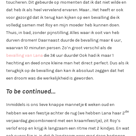
toucheren. Dit gebeurde op momenten dat ik dat niet wilde en
dat heb ik als heel vervelend ervaren. Maar… Het heeft er ook
voor gezorgd dat ik terug kan kijken op een bevalling die ik
volledig samen met Roy en mijn moeder heb kunnen doen.
Thuis, in bad, zonder pijnstilling. Alles waar ik ooit van heb
durven dromen! Daarnaast duurde de bevalling maar 6 uur,
waarvan 10 minuten persen. Zo’n groot verschil als de
bevalling van Lana
die 36 uur duurde! Ook had ik maar 1
hechting en deed onze kleine man het direct perfect. Dus als ik
terugkijk op de bevalling dan kan ik absoluut zeggen dat het
een droom was die werkelijkheid is geworden.
To be continued…
Inmiddels is ons lieve knappe mannetje 6 weken oud en
de
hebben we een feestje achter de rug (we hebben Lana haar 2
verjaardag gecombineerd met een kraamfeestje), zit Roy’s
verlof erop en krijg ik langzaam een ritme met 2 kindjes. En wat
ook super fijn is, is dat ik langzaam weer mag gaan beginnen