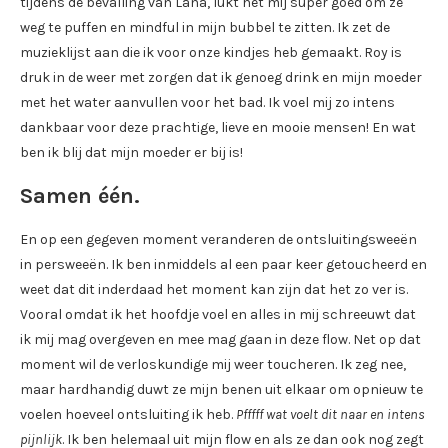
tijdens de bevalling van Lana, lukt het mij super goed om ze
weg te puffen en mindful in mijn bubbel te zitten. Ik zet de
muzieklijst aan die ik voor onze kindjes heb gemaakt. Roy is
druk in de weer met zorgen dat ik genoeg drink en mijn moeder
met het water aanvullen voor het bad. Ik voel mij zo intens
dankbaar voor deze prachtige, lieve en mooie mensen! En wat
ben ik blij dat mijn moeder er bij is!
Samen één.
En op een gegeven moment veranderen de ontsluitingsweeën
in persweeën. Ik ben inmiddels al een paar keer getoucheerd en
weet dat dit inderdaad het moment kan zijn dat het zo ver is.
Vooral omdat ik het hoofdje voel en alles in mij schreeuwt dat
ik mij mag overgeven en mee mag gaan in deze flow. Net op dat
moment wil de verloskundige mij weer toucheren. Ik zeg nee,
maar hardhandig duwt ze mijn benen uit elkaar om opnieuw te
voelen hoeveel ontsluiting ik heb.
Pfffff wat voelt dit naar en intens
pijnlijk
. Ik ben helemaal uit mijn flow en als ze dan ook nog zegt