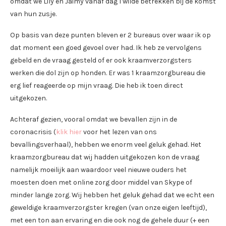
omdat we Lily en Jaimy vanaf dag 1 wilde betrekken bij de komst
van hun zusje.
Op basis van deze punten bleven er 2 bureaus over waar ik op
dat moment een goed gevoel over had. Ik heb ze vervolgens
gebeld en de vraag gesteld of er ook kraamverzorgsters
werken die dol zijn op honden. Er was 1 kraamzorgbureau die
erg lief reageerde op mijn vraag. Die heb ik toen direct
uitgekozen.
Achteraf gezien, vooral omdat we bevallen zijn in de
coronacrisis (
klik hier
voor het lezen van ons
bevallingsverhaal), hebben we enorm veel geluk gehad. Het
kraamzorgbureau dat wij hadden uitgekozen kon de vraag
namelijk moeilijk aan waardoor veel nieuwe ouders het
moesten doen met online zorg door middel van Skype of
minder lange zorg. Wij hebben het geluk gehad dat we echt een
geweldige kraamverzorgster kregen (van onze eigen leeftijd),
met een ton aan ervaring en die ook nog de gehele duur (+ een