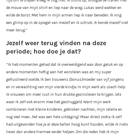
Tijd om te slapen kreeg ik nog niet. Ik stond op, droogde de tranen met
de mouw van mijn shirt en liep naar de wieg. Lukas werd wakker en
wilde de borst. Met hem in mijn armen liep ik naar beneden. Ik ving
een glimp op in de spiegel van mezelf en ik schrok. Ik kende mezelf niet
meer terug.’’
Jezelf weer terug vinden na deze
periode; hoe doe je dat?
‘’Ik heb momenten gehad dat ik overweldigend was door geluk en op
andere momenten heftig aan het worstelen was en mij super
gefrustreerd voelde. Ik ben trouwens (bonus)moeder van vijf jongens
en in verwachting van mijn vierde kindje. In mijn werk als coach help
ik vrouwen om meer rust in hun drukke gezinsleven te krijgen. Iets
waar ik zelf ook enorm mee heb gestruggeld. Want mijn werk
combineren met kleine kinderen, gebroken nachten, mijn relatie en
nog veel meer.. Het was een hele uitdaging! Maar direct zodra ik zelf
had uitgevonden hoe je al deze ballen hoog kunt houden, wilde ik niets
liever dan andere hiermee verder helpen. Om die reden heb ik mijn