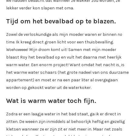
we hadden bedacht dat wanneer ze wakker zou worden, ze
lekker verder kon slapen met oma.
Tijd om het bevalbad op te blazen.
Zowel de verloskundige als mijn moeder waren er binnen
no
time
. Ik kreeg direct groen licht voor een thuisbevalling.
Woehoeeeee! Mijn droom komt uit!
Samen met mijn moeder
blaast Roy het bevalbad op en vult het daarna met heerlijk
warm water. Een enorm project! Want omdat het nacht is, is
het warme water schaars (het grote nadeel van ons duurzame
appartement) en moet er na een paar liter al overgegaan
worden op gekookt water uit de waterkoker.
Wat is warm water toch fijn.
Zodra er een laagje water in het bad staat, ga ik er direct in
zitten. De weeën zijn inmiddels al behoorlijk heftig en gezellig
kletsen wanneer ze er zijn zit er niet meer in. Maar net zoals