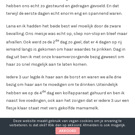
hebben ons echt zo gesteund en gedragen gevoeld. En dat
terwijl de eerste dagen echt enorm eng en spannend waren.
Lana en ik hadden het beide best wel moeilijk door de zware
bevalling. Ons meisje was echt op, sliep
non-stop
en bleef maar
de
afvallen. Ook werd ze de 2
dag zo geel, dat er 4 dagen op rij
iemand langs is gekomen om haar waardes te prikken. Dag in
dag uit ben ik met onze kraamverzorgende bezig geweest om
haar zo snel mogelijk aan te laten komen.
Iedere 3 uur legde ik haar aan de borst en waren we alle drie
bezig om haar aan te moedigen om te drinken. Uiteindelijk
de
hebben we op de 4
dag een kolfapparaat gehuurd en ben ik
naast live voedingen, ook aan het zorgen dat er iedere 3 uur een
flesje klaar staat met vers gekolfde mamamelk.
Naast alle zorgen, waren er ook hele fijne momenten! Zoals het
Deze website maakt gebruik van vegan cookies om je ervaring te
verbeteren. Is dat oké? Klik dan op akkoord. Afmelden is ook mogelijk.
eerste badje (dit moment was echt zoooooo magisch! Lana is
AKKOORD