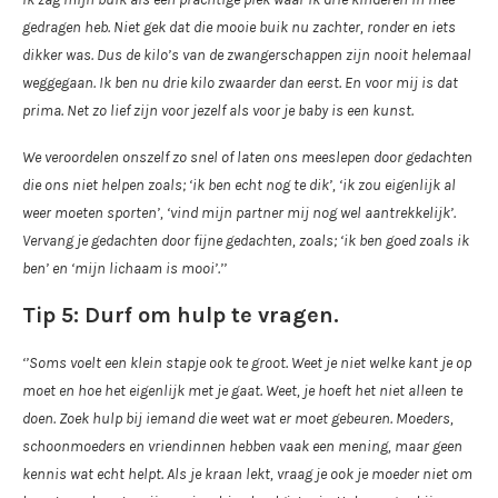
gedragen heb. Niet gek dat die mooie buik nu zachter, ronder en iets
dikker was. Dus de kilo’s van de zwangerschappen zijn nooit helemaal
weggegaan. Ik ben nu drie kilo zwaarder dan eerst. En voor mij is dat
prima. Net zo lief zijn voor jezelf als voor je baby is een kunst.
We veroordelen onszelf zo snel of laten ons meeslepen door gedachten
die ons niet helpen zoals; ‘ik ben echt nog te dik’, ‘ik zou eigenlijk al
weer moeten sporten’, ‘vind mijn partner mij nog wel aantrekkelijk’.
Vervang je gedachten door fijne gedachten, zoals; ‘ik ben goed zoals ik
ben’ en ‘mijn lichaam is mooi’.’’
Tip 5: Durf om hulp te vragen.
‘’Soms voelt een klein stapje ook te groot. Weet je niet welke kant je op
moet en hoe het eigenlijk met je gaat. Weet, je hoeft het niet alleen te
doen. Zoek hulp bij iemand die weet wat er moet gebeuren. Moeders,
schoonmoeders en vriendinnen hebben vaak een mening, maar geen
kennis wat echt helpt. Als je kraan lekt, vraag je ook je moeder niet om