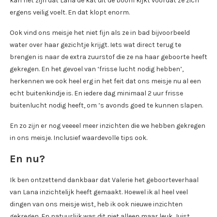
kan het zijn dat Lana de kat uit de boom kijkt voordat ze zich
ergens veilig voelt. En dat klopt enorm.
Ook vind ons meisje het niet fijn als ze in bad bijvoorbeeld
water over haar gezichtje krijgt. Iets wat direct terug te
brengen is naar de extra zuurstof die ze na haar geboorte heeft
gekregen. En het gevoel van ‘frisse lucht nodig hebben’,
herkennen we ook heel erg in het feit dat ons meisje nu al een
echt buitenkindje is. En iedere dag minimaal 2 uur frisse
buitenlucht nodig heeft, om ’s avonds goed te kunnen slapen.
En zo zijn er nog veeeel meer inzichten die we hebben gekregen
in ons meisje. Inclusief waardevolle tips ook.
En nu?
Ik ben ontzettend dankbaar dat Valerie het geboorteverhaal
van Lana inzichtelijk heeft gemaakt. Hoewel ik al heel veel
dingen van ons meisje wist, heb ik ook nieuwe inzichten
gekregen. En natuurlijk was dit niet alleen maar leuk. Juist