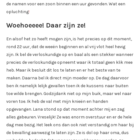
de namen voor een zoon binnen een uur gevonden. Wat een
opluchting
!
Woehoeeee! Daar zijn ze!
En alsof het zo heeft mogen zijn, is het precies op dit moment,
rond 22 uur, dat de weeën beginnen en al vrij vlot heel hevig
zijn. Ik bel de verloskundige op en baal als een stekker wanneer
precies de verloskundige opneemt waar ik totaal geen klik mee
heb. Maar ik besluit dit los te laten en er het beste van te
maken. Daarna bel ik direct mijn moeder op. De dag daarvoor
ben ik namelijk lelijk gevallen toen ik de kussens naar buiten
toe wilde brengen. Godzijdank niet op mijn buik, maar wel naar
voren toe. Ik heb de val met mijn knieën en handen
opgevangen. Lana stond op dat moment achter mij en zag
alles gebeuren. Vreselijk! Ze was enorm overstuur en er de hele
dag mee bezig. Het leek ons dan ook niet verstandig om haar bij
de bevalling aanwezig te laten zijn. Ze is dol op haar oma, dus