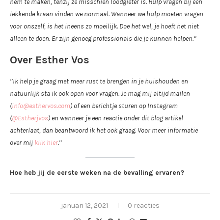
hem te maken, tenzij ze misschien loodgieter is. Hulp vragen bij een
lekkende kraan vinden we normaal. Wanneer we hulp moeten vragen
voor onszelf, is het ineens zo moeilijk. Doe het wel, je hoeft het niet
alleen te doen. Er zijn genoeg professionals die je kunnen helpen.‘’
Over Esther Vos
‘’Ik help je graag met meer rust te brengen in je huishouden en
natuurlijk sta ik ook open voor vragen. Je mag mij altijd mailen
(
info@esthervos.com
) of een berichtje sturen op Instagram
(
@Estherjvos
) en wanneer je een reactie onder dit blog artikel
achterlaat, dan beantwoord ik het ook graag. Voor meer informatie
over mij
klik hier
.’’
Hoe heb jij de eerste weken na de bevalling ervaren?
januari 12, 2021
0 reacties