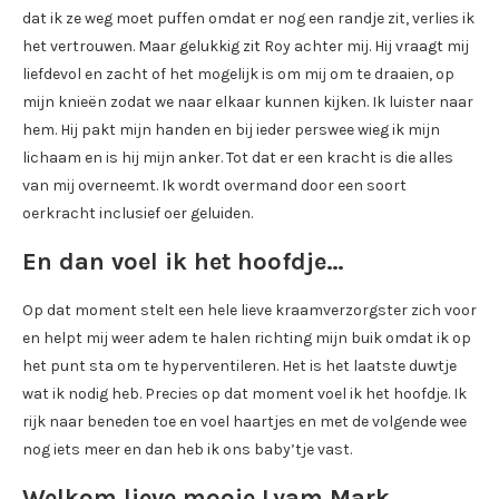
dat ik ze weg moet puffen omdat er nog een randje zit, verlies ik
het vertrouwen. Maar gelukkig zit Roy achter mij. Hij vraagt mij
liefdevol en zacht of het mogelijk is om mij om te draaien, op
mijn knieën zodat we naar elkaar kunnen kijken. Ik luister naar
hem. Hij pakt mijn handen en bij ieder perswee wieg ik mijn
lichaam en is hij mijn anker. Tot dat er een kracht is die alles
van mij overneemt. Ik wordt overmand door een soort
oerkracht inclusief oer geluiden.
En dan voel ik het hoofdje…
Op dat moment stelt een hele lieve kraamverzorgster zich voor
en helpt mij weer adem te halen richting mijn buik omdat ik op
het punt sta om te hyperventileren. Het is het laatste duwtje
wat ik nodig heb. Precies op dat moment voel ik het hoofdje. Ik
rijk naar beneden toe en voel haartjes en met de volgende wee
nog iets meer en dan heb ik ons baby’tje vast.
Welkom lieve mooie Lyam Mark