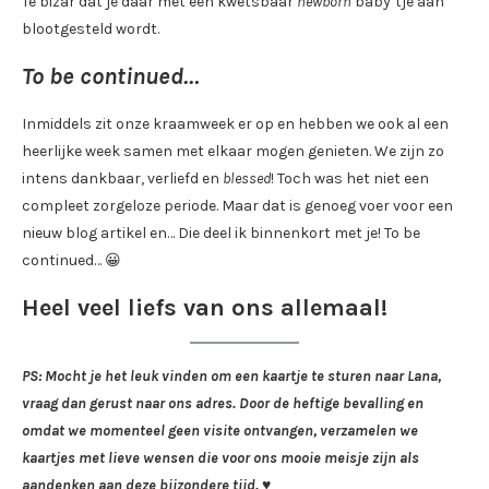
Te bizar dat je daar met een kwetsbaar
newborn
baby’tje aan
blootgesteld wordt.
To be continued…
Inmiddels zit onze kraamweek er op en hebben we ook al een
heerlijke week samen met elkaar mogen genieten. We zijn zo
intens dankbaar, verliefd en
blessed
! Toch was het niet een
compleet zorgeloze periode. Maar dat is genoeg voer voor een
nieuw blog artikel en… Die deel ik binnenkort met je! To be
continued… 😀
Heel veel liefs van ons allemaal!
PS: Mocht je het leuk vinden om een kaartje te sturen naar Lana,
vraag dan gerust naar ons adres. Door de heftige bevalling en
omdat we momenteel geen visite ontvangen, verzamelen we
kaartjes met lieve wensen die voor ons mooie meisje zijn als
aandenken aan deze bijzondere tijd. ♥