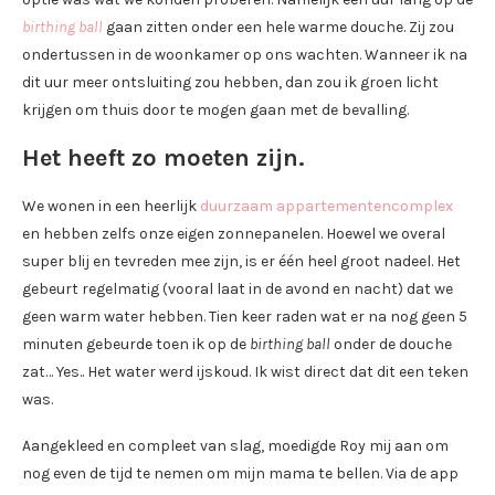
birthing ball
gaan zitten onder een hele warme douche. Zij zou
ondertussen in de woonkamer op ons wachten. Wanneer ik na
dit uur meer ontsluiting zou hebben, dan zou ik groen licht
krijgen om thuis door te mogen gaan met de bevalling.
Het heeft zo moeten zijn.
We wonen in een heerlijk
duurzaam appartementencomplex
en hebben zelfs onze eigen zonnepanelen. Hoewel we overal
super blij en tevreden mee zijn, is er één heel groot nadeel. Het
gebeurt regelmatig (vooral laat in de avond en nacht) dat we
geen warm water hebben. Tien keer raden wat er na nog geen 5
minuten gebeurde toen ik op de
birthing ball
onder de douche
zat… Yes.. Het water werd ijskoud. Ik wist direct dat dit een teken
was.
Aangekleed en compleet van slag, moedigde Roy mij aan om
nog even de tijd te nemen om mijn mama te bellen. Via de app