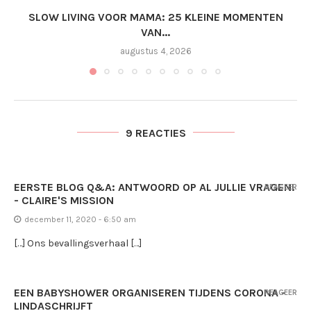
SLOW LIVING VOOR MAMA: 25 KLEINE MOMENTEN
VAN...
augustus 4, 2026
9 REACTIES
EERSTE BLOG Q&A: ANTWOORD OP AL JULLIE VRAGEN!
REAGEER
- CLAIRE'S MISSION
december 11, 2020 - 6:50 am
[…] Ons bevallingsverhaal […]
EEN BABYSHOWER ORGANISEREN TIJDENS CORONA -
REAGEER
LINDASCHRIJFT