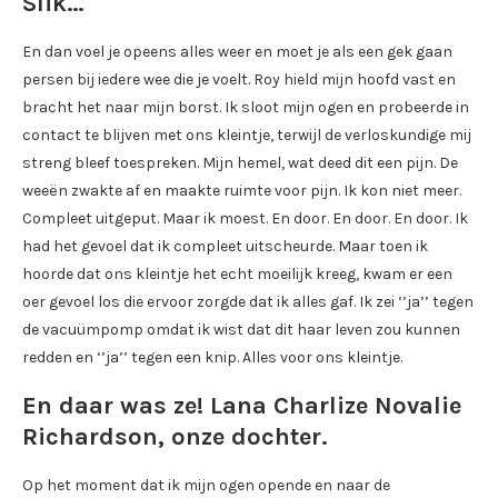
Slik…
En dan voel je opeens alles weer en moet je als een gek gaan
persen bij iedere wee die je voelt. Roy hield mijn hoofd vast en
bracht het naar mijn borst. Ik sloot mijn ogen en probeerde in
contact te blijven met ons kleintje, terwijl de verloskundige mij
streng bleef toespreken. Mijn hemel, wat deed dit een pijn. De
weeën zwakte af en maakte ruimte voor pijn. Ik kon niet meer.
Compleet uitgeput. Maar ik moest. En door. En door. En door. Ik
had het gevoel dat ik compleet uitscheurde. Maar toen ik
hoorde dat ons kleintje het echt moeilijk kreeg, kwam er een
oer gevoel los die ervoor zorgde dat ik alles gaf. Ik zei ‘’ja’’ tegen
de vacuümpomp omdat ik wist dat dit haar leven zou kunnen
redden en ‘’ja’’ tegen een knip. Alles voor ons kleintje.
En daar was ze! Lana Charlize Novalie
Richardson, onze dochter.
Op het moment dat ik mijn ogen opende en naar de