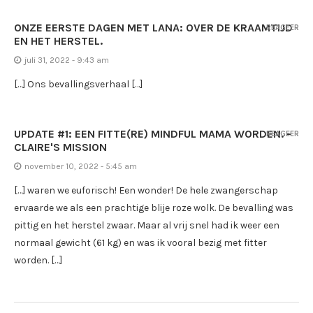
ONZE EERSTE DAGEN MET LANA: OVER DE KRAAMTIJD
REAGEER
EN HET HERSTEL.
juli 31, 2022 - 9:43 am
[…] Ons bevallingsverhaal […]
UPDATE #1: EEN FITTE(RE) MINDFUL MAMA WORDEN. -
REAGEER
CLAIRE'S MISSION
november 10, 2022 - 5:45 am
[…] waren we euforisch! Een wonder! De hele zwangerschap
ervaarde we als een prachtige blije roze wolk. De bevalling was
pittig en het herstel zwaar. Maar al vrij snel had ik weer een
normaal gewicht (61 kg) en was ik vooral bezig met fitter
worden. […]