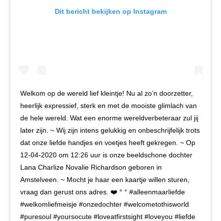
Dit bericht bekijken op Instagram
Welkom op de wereld lief kleintje! Nu al zo’n doorzetter,
heerlijk expressief, sterk en met de mooiste glimlach van
de hele wereld. Wat een enorme wereldverbeteraar zul jij
later zijn. ~ Wij zijn intens gelukkig en onbeschrijfelijk trots
dat onze liefde handjes en voetjes heeft gekregen. ~ Op
12-04-2020 om 12:26 uur is onze beeldschone dochter
Lana Charlize Novalie Richardson geboren in
Amstelveen. ~ Mocht je haar een kaartje willen sturen,
vraag dan gerust ons adres. ❤️ ° ° #alleenmaarliefde
#welkomliefmeisje #onzedochter #welcometothisworld
#puresoul #yoursocute #loveatfirstsight #loveyou #liefde