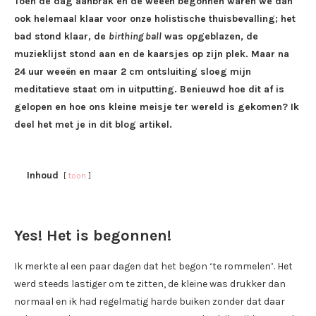
Toen de dag aanbrak en de weeën begonnen waren we dan
ook helemaal klaar voor onze holistische thuisbevalling; het
bad stond klaar, de
birthing ball
was opgeblazen, de
muzieklijst stond aan en de kaarsjes op zijn plek. Maar na
24 uur weeën en maar 2 cm ontsluiting sloeg mijn
meditatieve staat om in uitputting. Benieuwd hoe dit af is
gelopen en hoe ons kleine meisje ter wereld is gekomen? Ik
deel het met je in dit blog artikel.
Inhoud
toon
Yes! Het is begonnen!
Ik merkte al een paar dagen dat het begon ‘te rommelen’. Het
werd steeds lastiger om te zitten, de kleine was drukker dan
normaal en ik had regelmatig harde buiken zonder dat daar