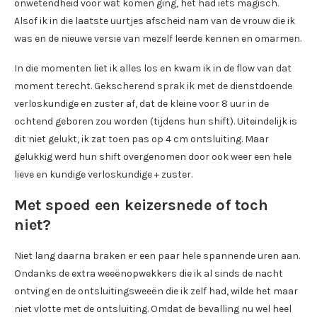
onwetendheid voor wat komen ging, het had iets magisch.
Alsof ik in die laatste uurtjes afscheid nam van de vrouw die ik
was en de nieuwe versie van mezelf leerde kennen en omarmen.
In die momenten liet ik alles los en kwam ik in de flow van dat
moment terecht. Gekscherend sprak ik met de dienstdoende
verloskundige en zuster af, dat de kleine voor 8 uur in de
ochtend geboren zou worden (tijdens hun shift). Uiteindelijk is
dit niet gelukt, ik zat toen pas op 4 cm ontsluiting. Maar
gelukkig werd hun shift overgenomen door ook weer een hele
lieve en kundige verloskundige + zuster.
Met spoed een keizersnede of toch
niet?
Niet lang daarna braken er een paar hele spannende uren aan.
Ondanks de extra weeënopwekkers die ik al sinds de nacht
ontving en de ontsluitingsweeën die ik zelf had, wilde het maar
niet vlotte met de ontsluiting. Omdat de bevalling nu wel heel