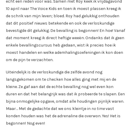
echt een reden voor was. Samen met Roy keek ik vrijdagavond
10 april naar The Voice Kids en toen ik moest plassen kreeg ik
de schrik van mijn leven; bloed. Roy had gelukkig onthouden
dat dit positief nieuws betekende en ook de verloskundige
bevestigde dit gelukkig. De bevalling is begonnen! En hoe! Vanaf
dat moment kreeg ik direct heftige weeën. Ondanks dat ik geen
enkele bevallingscursus heb gedaan, wist ik precies hoe ik
moest handelen en welke ademhalingsoefeningen ik kon doen
om de pijn te verzachten.
Uiteindelijk is de verloskundige die zelfde avond nog
langsgekomen om te checken hoe alles ging met mij en de
kleine. Ze gaf aan dat de echte bevalling nog wel even kon
duren en dat het belangrijk was dat ik probeerde te slapen. Een
bijna onmogelijke opgave, omdat alle houdingen pijnlijk waren.
Maar… Met de gedachte dat we ons kleintje in
no time
vast
konden houden was het de adrenaline die overwon. Yes! Het is
begonnen! Nog even!