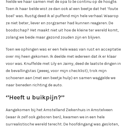
hielde we haar samen met de opa
to be
continu op de hoogte.
Toen ik haar belde wist ze dan ook al een beetje dat het ‘foute
boel’ was. Rustig deed ik al puffend mijn hele verhaal. Waarop
ze niet beter, liever en zorgzamer had kunnen reageren. De
boodschap? Het maakt niet uit hoe de kleine ter wereld komt,
zolang we beide maar gezond zouden zijn en blijven.
Toen we ophingen was er een hele waas van rust en acceptatie
over mij heen gekomen. Ik deelde met iedereen dat ik er klaar
voor was. Knuffelde met Lily en Jaimy, deed de laatste dingen in
de bevallingstas (jeeeej, voor mijn checklist), trok mijn
schoenen aan (met een beetje hulp) en samen waggelde we
naar beneden richting de auto.
‘’Heeft u buikpijn?’’
Aangekomen bij het Amstelland Ziekenhuis in Amstelveen
(waar ik zelf ook geboren ben), kwamen we in een hele
surrealistische wereld terecht. De hoofdingang was gesloten,