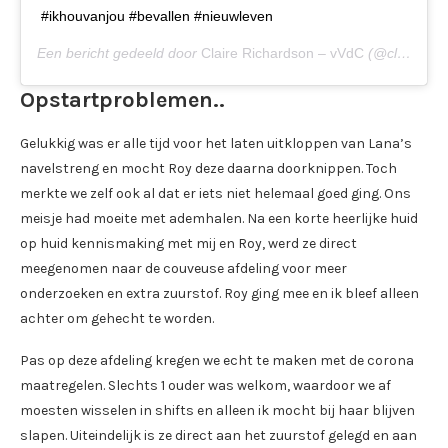
#ikhouvanjou #bevallen #nieuwleven
Een bericht gedeeld door
Claire Richardson – vVdC
(@clairesmission) op
Opstartproblemen..
Gelukkig was er alle tijd voor het laten uitkloppen van Lana’s
navelstreng en mocht Roy deze daarna doorknippen. Toch
merkte we zelf ook al dat er iets niet helemaal goed ging. Ons
meisje had moeite met ademhalen. Na een korte heerlijke huid
op huid kennismaking met mij en Roy, werd ze direct
meegenomen naar de couveuse afdeling voor meer
onderzoeken en extra zuurstof. Roy ging mee en ik bleef alleen
achter om gehecht te worden.
Pas op deze afdeling kregen we echt te maken met de corona
maatregelen. Slechts 1 ouder was welkom, waardoor we af
moesten wisselen in shifts en alleen ik mocht bij haar blijven
slapen. Uiteindelijk is ze direct aan het zuurstof gelegd en aan