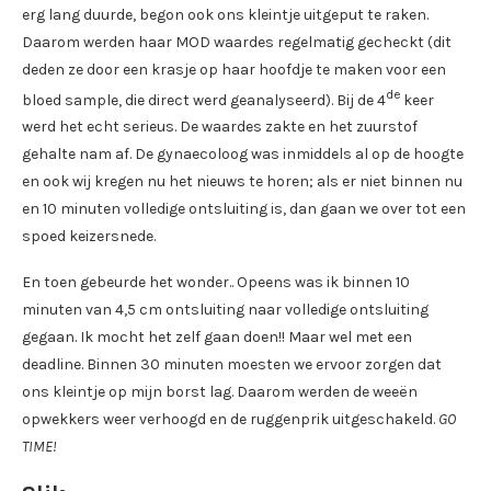
erg lang duurde, begon ook ons kleintje uitgeput te raken.
Daarom werden haar MOD waardes regelmatig gecheckt (dit
deden ze door een krasje op haar hoofdje te maken voor een
de
bloed sample, die direct werd geanalyseerd). Bij de 4
keer
werd het echt serieus. De waardes zakte en het zuurstof
gehalte nam af. De gynaecoloog was inmiddels al op de hoogte
en ook wij kregen nu het nieuws te horen; als er niet binnen nu
en 10 minuten volledige ontsluiting is, dan gaan we over tot een
spoed keizersnede.
En toen gebeurde het wonder.. Opeens was ik binnen 10
minuten van 4,5 cm ontsluiting naar volledige ontsluiting
gegaan. Ik mocht het zelf gaan doen!! Maar wel met een
deadline. Binnen 30 minuten moesten we ervoor zorgen dat
ons kleintje op mijn borst lag. Daarom werden de weeën
opwekkers weer verhoogd en de ruggenprik uitgeschakeld.
GO
TIME!