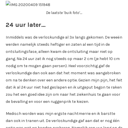
De laatste ‘buik foto’…
24 uur later…
Inmiddels was de verloskundige al 3x langs gekomen. De weeën
werden namelijk steeds heftiger en zaten al een tijd in de
ontsluitingsfase, alleen kwam de ontsluiting maar niet op
gang. Na 24 uur zat ik nog steeds op maar 2 cm (je hebt 10 cm
nodig om te mogen gaan persen). Heel voorzichtig gaf de
verloskundige dan ook aan dat het moment was aangebroken
om na te denken over een andere optie. Gezien mijn pijn, het feit
dat ik al 24 uur niet had geslapen en ik uitgeput begon te raken
zou het een goed idee zijn om naar het ziekenhuis te gaan voor
de bevalling en voor een ruggenprik te kiezen.
Medisch worden was mijn ergste nachtmerrie en ik barstte
dan ook in tranen uit. De verloskundige gaf aan dat er nog één
optie was wat we konden proberen. Namelijk een uur lang op de