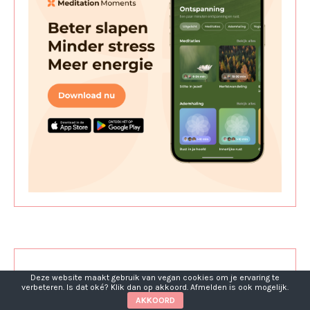
Deze website maakt gebruik van vegan cookies om je ervaring te
verbeteren. Is dat oké? Klik dan op akkoord. Afmelden is ook mogelijk.
AKKOORD