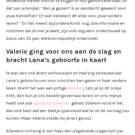
liefdevolle manier inzicht te krijgen in hun geboorteverhaal (of
dat van je kindje). ‘’Ben je gezien? Is er aandacht geweest voor
jouw behoeftes? En wat betekent dit alles voor jouw verdere
leven?’’ En het meest bijzondere komt nog, alle informatie en
inzichten die ze met je deelt, zijn ook nog eens onderbouwd op
basis van 35 jaar wetenschappelijk onderzoek!
Valerie ging voor ons aan de slag en
bracht Lana’s geboorte in kaart
Ik was dan ook direct enthousiast en heel erg benieuwd wat
Lana’s geboorte ons voor inzichten kan geven in haar verdere
leven. Want het was een pittige
bevalling
(als je op dit linkje
klikt, dan kun je ons bevallingsverhaal lezen) en ons meisje
heeft ook wat
opstartproblemen
gehad. Stiekem vond ik het
dan ook best wel een beetje spannend wat er uit dit verslag zou
komen. Maar Valerie stelde mij direct gerust.
Allereerst ontving ik van haar een uitgebreide vragenlijst per