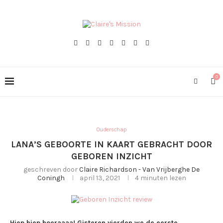
0
Ouderschap
LANA’S GEBOORTE IN KAART GEBRACHT DOOR
GEBOREN INZICHT
geschreven door
Claire Richardson - Van Vrijberghe De
Coningh
april 13, 2021
4 minuten lezen
Hiep hiep hoeraaaa! Gisteren vierden we de eerste