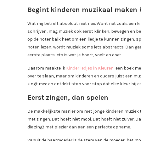
Begint kinderen muzikaal maken bi
Wat mij betreft absoluut niet nee. Want net zoals een ki
schrijven, mag muziek ook eerst klinken, bewegen en bet
op de notenbalk heet om een liedje te kunnen zingen, sp
noten lezen, wordt muziek soms iets abstracts. Dan gaat 
eerste plaats iets is wat je hoort, voelt en doet.
Daarom maakte ik
Kinderliedjes in Kleuren
: een boek me
over te slaan, maar om kinderen en ouders juist een muzi
zingt mee en ontdekt stap voor stap dat elke kleur bij 
Eerst zingen, dan spelen
De makkelijkste manier om met jonge kinderen muziek te 
met zingen. Dat hoeft niet mooi. Dat hoeft niet zuiver. D
die zingt met plezier dan aan een perfecte opname.
Vanuit de baarmoeder is de stem van de moeder, het moois