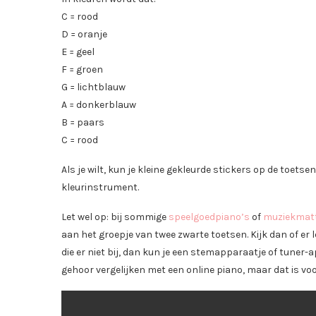
C = rood
D = oranje
E = geel
F = groen
G = lichtblauw
A = donkerblauw
B = paars
C = rood
Als je wilt, kun je kleine gekleurde stickers op de toet
kleurinstrument.
Let wel op: bij sommige
speelgoedpiano’s
of
muziekmat
aan het groepje van twee zwarte toetsen. Kijk dan of er let
die er niet bij, dan kun je een stemapparaatje of tuner-
gehoor vergelijken met een online piano, maar dat is voo