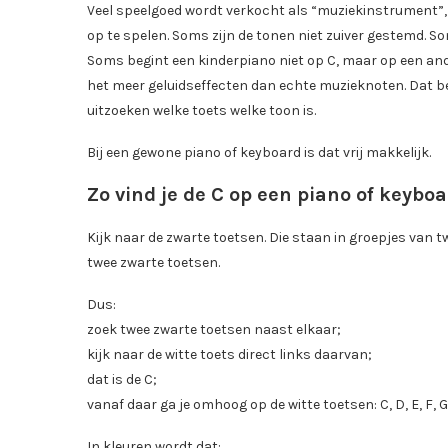
Veel speelgoed wordt verkocht als “muziekinstrument”, 
op te spelen. Soms zijn de tonen niet zuiver gestemd. So
Soms begint een kinderpiano niet op C, maar op een an
het meer geluidseffecten dan echte muzieknoten. Dat bet
uitzoeken welke toets welke toon is.
Bij een gewone piano of keyboard is dat vrij makkelijk.
Zo vind je de C op een piano of keybo
Kijk naar de zwarte toetsen. Die staan in groepjes van twe
twee zwarte toetsen.
Dus:
zoek twee zwarte toetsen naast elkaar;
kijk naar de witte toets direct links daarvan;
dat is de C;
vanaf daar ga je omhoog op de witte toetsen: C, D, E, F, G, 
In kleuren wordt dat: