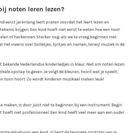
j noten leren lezen?
nd eerst jarenlang leert praten voordat het leert lezen en
ekenis krijgen. Een kind hoeft niet eerst te weten hoe een noot
elen of herkennen. Sterker nog: als we te vroeg beginnen met
het ineens over bolletjes, lijntjes en namen, terwijl muziek in de
t bekende Nederlandse kinderliedjes in kleur. Niet om noten lezen
kale opstap te geven. Je volgt de kleuren, hoort wat je speelt,
een toon hoort. Zo wordt kinderen muzikaal maken leuk!
maken, is door juist niet te beginnen bij een instrument. Begin
at hoeft niet professioneel. Een kind heeft veel meer aan een ouder
te geluid voor een kind. Jij bent de favoriete rockster van je