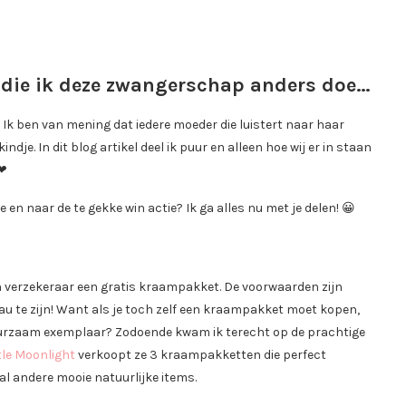
l die ik deze zwangerschap anders doe…
 Ik ben van mening dat iedere moeder die luistert naar haar
je. In dit blog artikel deel ik puur en alleen hoe wij er in staan
 ❤
n naar de te gekke win actie? Ik ga alles nu met je delen! 😀
jn verzekeraar een gratis kraampakket. De voorwaarden zijn
u te zijn! Want als je toch zelf een kraampakket moet kopen,
duurzaam exemplaar? Zodoende kwam ik terecht op de prachtige
tle Moonlight
verkoopt ze 3 kraampakketten die perfect
al andere mooie natuurlijke items.