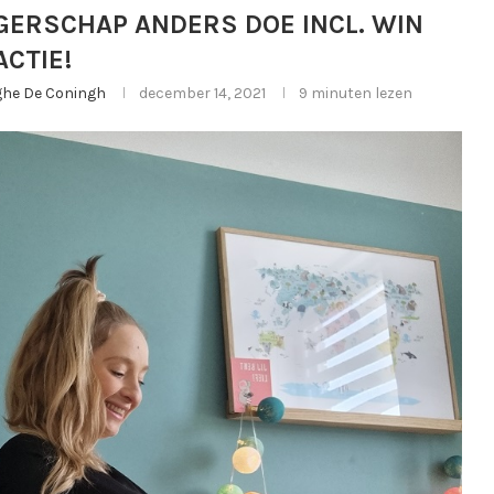
NGERSCHAP ANDERS DOE INCL. WIN
ACTIE!
rghe De Coningh
december 14, 2021
9 minuten lezen