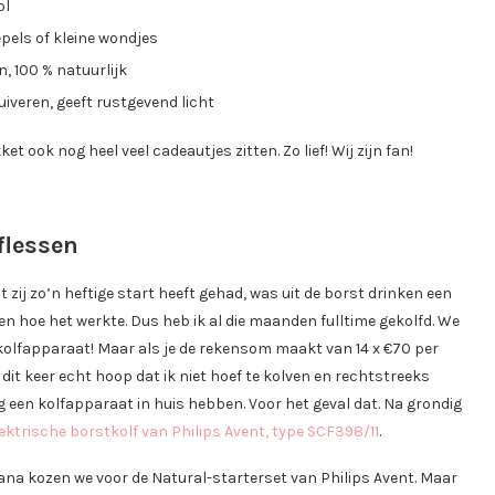
ol
epels of kleine wondjes
n, 100 % natuurlijk
uiveren, geeft rustgevend licht
et ook nog heel veel cadeautjes zitten. Zo lief! Wij zijn fan!
flessen
ij zo’n heftige start heeft gehad, was uit de borst drinken een
n hoe het werkte. Dus heb ik al die maanden fulltime gekolfd. We
olfapparaat! Maar als je de rekensom maakt van 14 x €70 per
it keer echt hoop dat ik niet hoef te kolven en rechtstreeks
ag een kolfapparaat in huis hebben. Voor het geval dat. Na grondig
ektrische borstkolf van Philips Avent, type SCF398/11
.
 Lana kozen we voor de Natural-starterset van Philips Avent. Maar