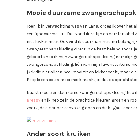
Mooie duurzame zwangerschapsk
Toen ik in verwachting was van Lana, droeg ik over het
een fijne warme trui. Dat vond ik zo fijn en comfortabe
niet lekker meer. Ook vind ik duurzaamheid nu belangrij
zwangerschapskleding direct in de kast beland zodra je
geboorte heb ik mijn zwangerschapskleding namelijk ge
zwangerschapskleding. Eén van mijn favoriete items hie
jurk die niet alleen heel mooi zit en lekker voelt, maar
People een extra mooi merk maakt, is dat de oprichtster
Naast mooie en duurzame zwangerschapskleding heb ik di
Bressy
en ik heb ze in de prachtige kleuren groen en roze
voorzijde die super eenvoudig open en dicht gaat door 
Ander soort kruiken