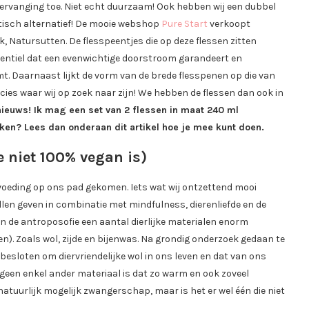
aan vervanging toe. Niet echt duurzaam! Ook hebben wij een dubbel
astisch alternatief! De mooie webshop
Pure Start
verkoopt
 Natursutten. De flesspeentjes die op deze flessen zitten
ventiel dat een evenwichtige doorstroom garandeert en
. Daarnaast lijkt de vorm van de brede flesspenen op die van
cies waar wij op zoek naar zijn! We hebben de flessen dan ook in
nieuws! Ik mag een set van 2 flessen in maat 240 ml
ken? Lees dan onderaan dit artikel hoe je mee kunt doen.
 niet 100% vegan is)
voeding op ons pad gekomen. Iets wat wij ontzettend mooi
llen geven in combinatie met mindfulness, dierenliefde en de
nen de antroposofie een aantal dierlijke materialen enorm
len). Zoals wol, zijde en bijenwas. Na grondig onderzoek gedaan te
besloten om diervriendelijke wol in ons leven en dat van ons
 geen enkel ander materiaal is dat zo warm en ook zoveel
 natuurlijk mogelijk zwangerschap, maar is het er wel één die niet