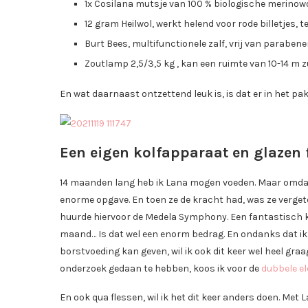
1x Cosilana mutsje van 100 % biologische merinow
12 gram Heilwol, werkt helend voor rode billetjes, t
Burt Bees, multifunctionele zalf, vrij van parabene
Zoutlamp 2,5/3,5 kg , kan een ruimte van 10-14 m z
En wat daarnaast ontzettend leuk is, is dat er in het pakk
Een eigen kolfapparaat en glazen 
14 maanden lang heb ik Lana mogen voeden. Maar omdat z
enorme opgave. En toen ze de kracht had, was ze vergete
huurde hiervoor de Medela Symphony. Een fantastisch k
maand… Is dat wel een enorm bedrag. En ondanks dat ik d
borstvoeding kan geven, wil ik ook dit keer wel heel gra
onderzoek gedaan te hebben, koos ik voor de
dubbele el
En ook qua flessen, wil ik het dit keer anders doen. Met