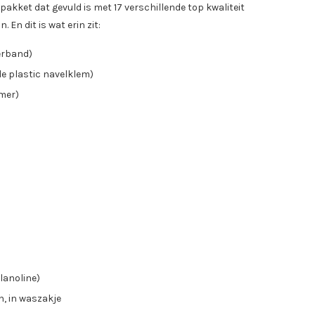
akket dat gevuld is met 17 verschillende top kwaliteit
 En dit is wat erin zit:
erband)
 de plastic navelklem)
mer)
 lanoline)
, in waszakje