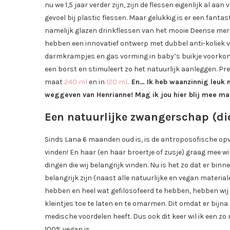
nu we 1,5 jaar verder zijn, zijn de flessen eigenlijk al 
gevoel bij plastic flessen. Maar gelukkig is er een fant
namelijk glazen drinkflessen van het mooie Deense merk,
hebben een innovatief ontwerp met dubbel anti-koliek 
darmkrampjes en gas vorming in baby’s buikje voorkomt
een borst en stimuleert zo het natuurlijk aanleggen. Pre
maat
240 ml
en in
120 ml
.
En… Ik heb waanzinnig leuk 
weggeven van Henrianne! Mag ik jou hier blij mee ma
Een natuurlijke zwangerschap (die
Sinds Lana 6 maanden oud is, is de antroposofische op
vinden! En haar (en haar broertje of zusje) graag mee wi
dingen die wij belangrijk vinden. Nu is het zo dat er bin
belangrijk zijn (naast alle natuurlijke en vegan materia
hebben en heel wat gefilosofeerd te hebben, hebben wij 
kleintjes toe te laten en te omarmen. Dit omdat er bijna
medische voordelen heeft. Dus ook dit keer wil ik een zo
100% vegan is.