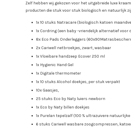
Zelf hebben wij gekozen voor het uitgebreide luxe kraamp
producten die stuk voor stuk biologisch en natuurlijk zijn.
1x 10 stuks Natracare (biologisch katoen maandv
1x Cordring (een baby -vriendelijk alternatief voor
8x Eco Pads Onderleggers (60x90Matrasbescher
2x Cariwell netbroekjes, zwart, wasbaar
1x Vloeibare handzeep Ecover 250 ml
1x Hygienic Hand Gel
1x Digitale thermometer
1x 10 stuks Alcohol doekjes, per stuk verpakt
10x Gaasjes,
25 stuks Eco by Naty luiers newborn
1x Eco by Naty billen doekjes
1x Purelan tepelzalf (100 % ultrazuivere natuurlijke
6 stuks Cariwell wasbare zoogcompressen, katoen