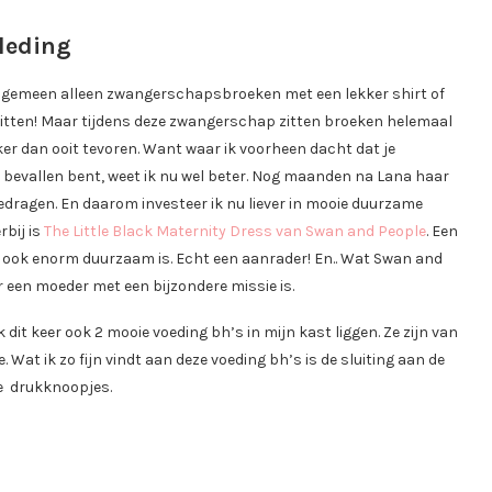
leding
 algemeen alleen zwangerschapsbroeken met een lekker shirt of
l zitten! Maar tijdens deze zwangerschap zitten broeken helemaal
ker dan ooit tevoren. Want waar ik voorheen dacht dat je
 bevallen bent, weet ik nu wel beter. Nog maanden na Lana haar
dragen. En daarom investeer ik nu liever in mooie duurzame
rbij is
The Little Black Maternity Dress van Swan and People
. Een
 die ook enorm duurzaam is. Echt een aanrader! En.. Wat Swan and
 een moeder met een bijzondere missie is.
t keer ook 2 mooie voeding bh’s in mijn kast liggen. Ze zijn van
. Wat ik zo fijn vindt aan deze voeding bh’s is de sluiting aan de
de drukknoopjes.