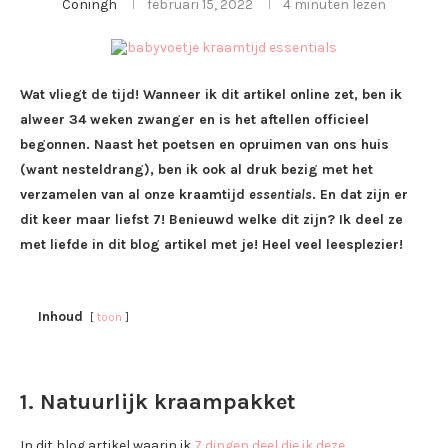
Coningh
februari 15, 2022
4 minuten lezen
Wat vliegt de tijd! Wanneer ik dit artikel online zet, ben ik
alweer 34 weken zwanger en is het aftellen officieel
begonnen. Naast het poetsen en opruimen van ons huis
(want nesteldrang), ben ik ook al druk bezig met het
verzamelen van al onze kraamtijd
essentials
. En dat zijn er
dit keer maar liefst 7! Benieuwd welke dit zijn? Ik deel ze
met liefde in dit blog artikel met je! Heel veel leesplezier!
Inhoud
toon
1. Natuurlijk kraampakket
In dit blog artikel waarin ik
7 dingen deel die ik deze