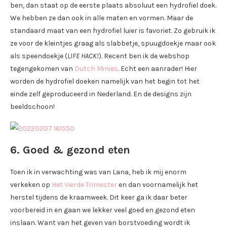
ben, dan staat op de eerste plaats absoluut een hydrofiel doek.
We hebben ze dan ook in alle maten en vormen. Maar de
standaard maat van een hydrofiel luier is favoriet. Zo gebruik ik
ze voor de kleintjes graag als slabbetje, spuugdoekje maar ook
als speendoekje (
LIFE HACK!
). Recent ben ik de webshop
tegengekomen van
Dutch Minies
. Echt een aanrader! Hier
worden de hydrofiel doeken namelijk van het begin tot het
einde zelf geproduceerd in Nederland. En de designs zijn
beeldschoon!
6. Goed & gezond eten
Toen ik in verwachting was van Lana, heb ik mij enorm
verkeken op
Het Vierde Trimester
en dan voornamelijk het
herstel tijdens de kraamweek. Dit keer ga ik daar beter
voorbereid in en gaan we lekker veel goed en gezond eten
inslaan. Want van het geven van borstvoeding wordt ik