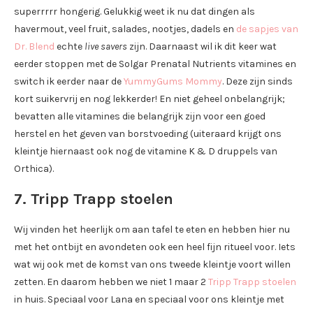
superrrrr hongerig. Gelukkig weet ik nu dat dingen als
havermout, veel fruit, salades, nootjes, dadels en
de sapjes van
Dr. Blend
echte
live savers
zijn. Daarnaast wil ik dit keer wat
eerder stoppen met de Solgar Prenatal Nutrients vitamines en
switch ik eerder naar de
YummyGums Mommy
. Deze zijn sinds
kort suikervrij en nog lekkerder! En niet geheel onbelangrijk;
bevatten alle vitamines die belangrijk zijn voor een goed
herstel en het geven van borstvoeding (uiteraard krijgt ons
kleintje hiernaast ook nog de vitamine K & D druppels van
Orthica).
7. Tripp Trapp stoelen
Wij vinden het heerlijk om aan tafel te eten en hebben hier nu
met het ontbijt en avondeten ook een heel fijn ritueel voor. Iets
wat wij ook met de komst van ons tweede kleintje voort willen
zetten. En daarom hebben we niet 1 maar 2
Tripp Trapp stoelen
in huis. Speciaal voor Lana en speciaal voor ons kleintje met