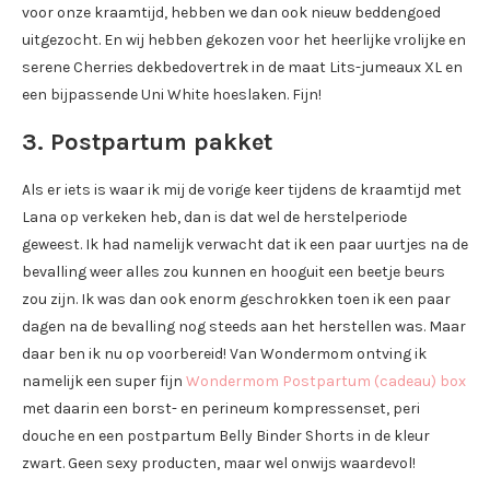
voor onze kraamtijd, hebben we dan ook nieuw beddengoed
uitgezocht. En wij hebben gekozen voor het heerlijke vrolijke en
serene Cherries dekbedovertrek in de maat Lits-jumeaux XL en
een bijpassende Uni White hoeslaken. Fijn!
3. Postpartum pakket
Als er iets is waar ik mij de vorige keer tijdens de kraamtijd met
Lana op verkeken heb, dan is dat wel de herstelperiode
geweest. Ik had namelijk verwacht dat ik een paar uurtjes na de
bevalling weer alles zou kunnen en hooguit een beetje beurs
zou zijn. Ik was dan ook enorm geschrokken toen ik een paar
dagen na de bevalling nog steeds aan het herstellen was. Maar
daar ben ik nu op voorbereid! Van Wondermom ontving ik
namelijk een super fijn
Wondermom Postpartum (cadeau) box
met daarin een borst- en perineum kompressenset, peri
douche en een postpartum Belly Binder Shorts in de kleur
zwart. Geen sexy producten, maar wel onwijs waardevol!