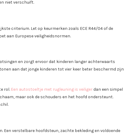
en niet verschuift.
grijkste criterium. Let op keurmerken zoals ECE R44/04 of de
ldoet aan Europese veiligheidsnormen.
 botsingen en zorgt ervoor dat kinderen langer achterwaarts
s tonen aan dat jonge kinderen tot vier keer beter beschermd zijn
e rol.
Een autostoeltje met rugleuning is veiliger
dan een simpel
 lichaam, maar ook de schouders en het hoofd ondersteunt.
chil.
jn. Een verstelbare hoofdsteun, zachte bekleding en voldoende