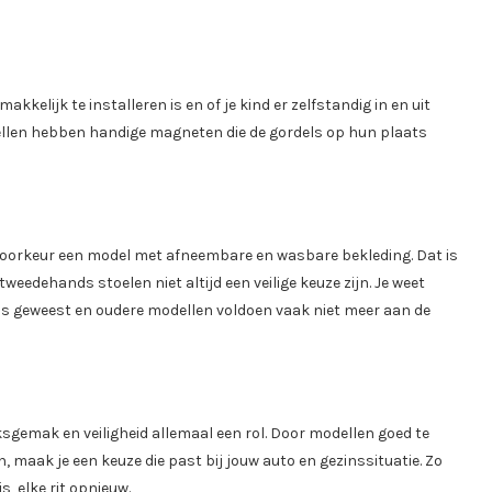
kkelijk te installeren is en of je kind er zelfstandig in en uit
len hebben handige magneten die de gordels op hun plaats
j voorkeur een model met afneembare en wasbare bekleding. Dat is
weedehands stoelen niet altijd een veilige keuze zijn. Je weet
n is geweest en oudere modellen voldoen vaak niet meer aan de
ksgemak en veiligheid allemaal een rol. Door modellen goed te
, maak je een keuze die past bij jouw auto en gezinssituatie. Zo
is, elke rit opnieuw.