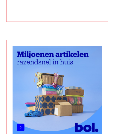
SNELLE HAARVERZORGING VOOR
HET MUZIEKBOS; EEN MU
JONGE OUDERS
WERELD VOOR KINDER