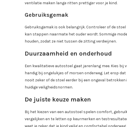
ventilatie maken lange ritten prettiger voor je kind.
Gebruiksgemak
Gebruiksgemak is ook belangrijk. Controleer of de stoel ma
kan stappen naarmate het ouder wordt. Sommige model
houden, zodat ze niet tussen de zitting verdwijnen.
Duurzaamheid en onderhoud
Een kwalitatieve autostoel gaat jarenlang mee. Kies bi
handig bij ongelukjes of morsen onderweg. Let erop dat t
nooit zeker of de stoel eerder bij een ongeval betrokke
huidige veiligheidsnormen.
De juiste keuze maken
Bij het kiezen van een autostoel spelen comfort, gebrui
vergelijken en te letten op keurmerken en testresultaten
weet je zeker dat je kind veilig en comfortabel onderweg 