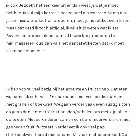
ik ook. Je zoekt het één keer uit en dan weet je wat je moet
hebben. Ik vul mijn karretje net zo snel als iedereen. Soms als
je een nieuw product wil proberen, moet je het etiket even lezen.
Maar dat deed ik toch altijd al, ik wil altijd weten wat ik eet.
Bovendien probeer ik het aantal bewerkte producten te
minimaliseren, dus dan valt het aantal etiketten dat ik moet
lezen helemaal mee.
Ik ben vooral veel bezig bij het groente en fruitschap. Dat eten
wij namelijk echt veel. En daarnaast met veel peulen samen
met granen of boekweit. We gaan verder vaak even rustig zitten
en gaan dan ‘emmers’ fruit snijden/schillen om met zijn allen
op te eten. Met de kinderen samen een bord mooi versieren met
gesneden fruit: fuittaart! Verder eet ik ook veel pap
(teff/boekweit bereid met sojamelk), vaak met boerenkool. Op