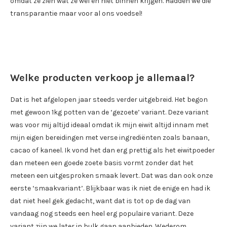
omdat ze zien wat ze wel en niet binnen krijgen. Hadden we die
transparantie maar voor al ons voedsel!
Welke producten verkoop je allemaal?
Dat is het afgelopen jaar steeds verder uitgebreid. Het begon
met gewoon 1kg potten van de ‘gezoete’ variant. Deze variant
was voor mij altijd ideaal omdat ik mijn eiwit altijd innam met
mijn eigen bereidingen met verse ingrediënten zoals banaan,
cacao of kaneel. Ik vond het dan erg prettig als het eiwitpoeder
dan meteen een goede zoete basis vormt zonder dat het
meteen een uitgesproken smaak levert. Dat was dan ook onze
eerste ‘smaakvariant’. Blijkbaar was ik niet de enige en had ik
dat niet heel gek gedacht, want dat is tot op de dag van
vandaag nog steeds een heel erg populaire variant. Deze
variant zijn we later in bulk gaan aanbieden. Wederom