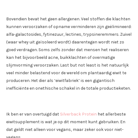
Bovendien bevat het geen allergenen. Veel stoffen die klachten
kunnen veroorzaken of opname verminderen zijn geëlimineerd:
alfa-galactosides, fytinezuur, lectines, trypsineremmers. Zuivel
(waar whey uit geïsoleerd wordt) daarentegen wordt niet zo
goed verdragen. Soms zelfs zonder dat mensen het realiseren
kan het bijvoorbeeld acne, buikklachten of overmatige
slijmvorming veroorzaken. Last but not least is het natuurlijk
veel minder belastend voor de wereld om plantaardig eiwit te
produceren. Het dier als ‘eiwitfabriek’ is een gigantisch
inefficiënte en onethische schakel in de totale productieketen.
Ik ben er van overtuigd dat
Silverback Protein
het allerbeste
eiwitsupplement is wat je op dit moment kunt gebruiken. En
dat geldt niet alleen voor vegans, maar zeker ook voor niet-
vegans.