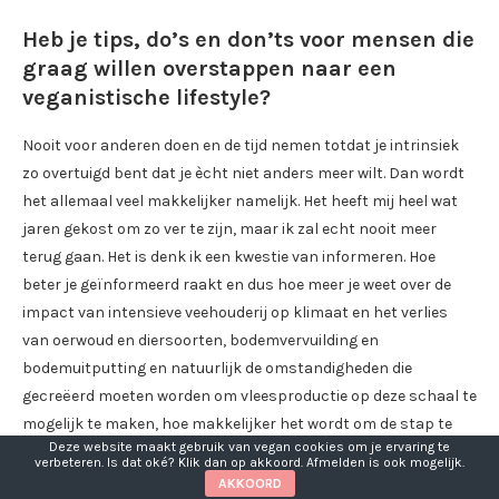
Heb je tips, do’s en don’ts voor mensen die
graag willen overstappen naar een
veganistische lifestyle?
Nooit voor anderen doen en de tijd nemen totdat je intrinsiek
zo overtuigd bent dat je ècht niet anders meer wilt. Dan wordt
het allemaal veel makkelijker namelijk. Het heeft mij heel wat
jaren gekost om zo ver te zijn, maar ik zal echt nooit meer
terug gaan. Het is denk ik een kwestie van informeren. Hoe
beter je geïnformeerd raakt en dus hoe meer je weet over de
impact van intensieve veehouderij op klimaat en het verlies
van oerwoud en diersoorten, bodemvervuilding en
bodemuitputting en natuurlijk de omstandigheden die
gecreëerd moeten worden om vleesproductie op deze schaal te
mogelijk te maken, hoe makkelijker het wordt om de stap te
Deze website maakt gebruik van vegan cookies om je ervaring te
zetten. Het is erg prettig om in het reine te zijn met je geweten.
verbeteren. Is dat oké? Klik dan op akkoord. Afmelden is ook mogelijk.
Veel mensen realiseren zich zelf ook wel dat het niet helemaal
AKKOORD