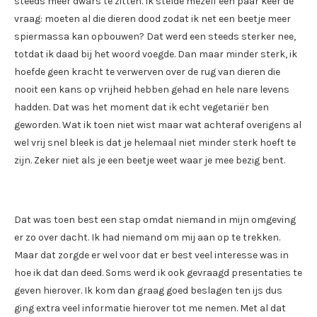
steeds meer dwars te zitten. Ik stelde mezelf een paar keer de
vraag: moeten al die dieren dood zodat ik net een beetje meer
spiermassa kan opbouwen? Dat werd een steeds sterker nee,
totdat ik daad bij het woord voegde. Dan maar minder sterk, ik
hoefde geen kracht te verwerven over de rug van dieren die
nooit een kans op vrijheid hebben gehad en hele nare levens
hadden. Dat was het moment dat ik echt vegetariër ben
geworden. Wat ik toen niet wist maar wat achteraf overigens al
wel vrij snel bleek is dat je helemaal niet minder sterk hoeft te
zijn. Zeker niet als je een beetje weet waar je mee bezig bent.
Dat was toen best een stap omdat niemand in mijn omgeving
er zo over dacht. Ik had niemand om mij aan op te trekken.
Maar dat zorgde er wel voor dat er best veel interesse was in
hoe ik dat dan deed. Soms werd ik ook gevraagd presentaties te
geven hierover. Ik kom dan graag goed beslagen ten ijs dus
ging extra veel informatie hierover tot me nemen. Met al dat