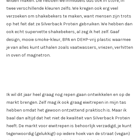
wilden maken. Die hebben we inmiddels dus ook in store, in
twee verschillende kleuren zelfs. We kregen ook erg veel
verzoeken om shakebekers te maken, want mensen zijn trots
op het feit dat ze Silverback Protein gebruiken. We hebben dan
ook echt supervette shakebekers, al zeg ik het zelf. Gaaf
design, mooie smoke-kleur, BPA en DEHP-vrij plastic waarmee
je van alles kunt uithalen zoals vaatwassers, vriezen, verhitten
in oven of magnetron.
Ik wil dit jaar heel graag nog repen gaan ontwikkelen en op de
markt brengen. Zelf mag ik ook graag eiwitrepen in mijn tas
hebben omdat het gewoon ontzettend praktisch is. Maar ik
baal dan altijd dat het niet de kwaliteit van Silverback Protein
heeft. De markt voor eiwitrepen is behoorlijk verzadigd, je kunt
tegenwoordig (gelukkig!) op iedere hoek van de straat (vegan)