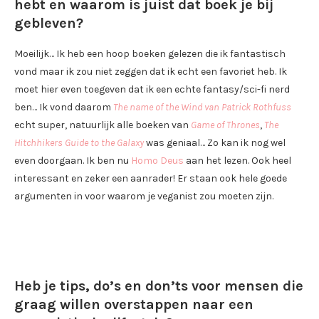
hebt en waarom is juist dat boek je bij
gebleven?
Moeilijk… Ik heb een hoop boeken gelezen die ik fantastisch
vond maar ik zou niet zeggen dat ik echt een favoriet heb. Ik
moet hier even toegeven dat ik een echte fantasy/sci-fi nerd
ben… Ik vond daarom
The name of the Wind van Patrick Rothfuss
echt super, natuurlijk alle boeken van
Game of Thrones
,
The
Hitchhikers Guide to the Galaxy
was geniaal… Zo kan ik nog wel
even doorgaan. Ik ben nu
Homo Deus
aan het lezen. Ook heel
interessant en zeker een aanrader! Er staan ook hele goede
argumenten in voor waarom je veganist zou moeten zijn.
Heb je tips, do’s en don’ts voor mensen die
graag willen overstappen naar een