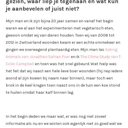
gezien, waar liep je tegenaan en wat kun
je aanbevelen of juist niet?
Mijn man en ik zijn bijna 20 jaar samen en vanaf het begin
waren we al aan het experimenteren met vegetarisch eten,
gewoon omdat wij van dieren houden. Toen wij van 2008 tot
2012 in Zwitserland woonden kwam er een echte ommekeer en
gingen we overwegend plantaardig eten. Mijn man las
Eating
Animals van Jonathan Safran Foer
en ik
The China Study van T.
Colin Campbell
en toen was het snel gebeurd. Wat hielp was
het feit dat wij naast een hele lieve boer woonden (hij riep iedere
avond al zijn koeien bij naam naar binnen), maar toch een
brok in de keel kregen toen naast ons in de tuin een koe stond
te huilen omdat haar kalf binnen lag.
In het begin deden we maar wat, er was nog niet zoveel
informatie als nu en we wisten ook eigenlijk niet zo goed wat we