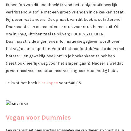
Ik ben fan van dit kookboek! Ik vind het taalgebruik heerlijk
verfrissend. Alsof je met een groep vrienden in de keuken staat.
Fijn, even wat anders! De opmaak van dit boek is schitterend.
Daarnaast zien de recepten er stuk voor stuk hemels uit. Of
om in Thug Kitchen taal te blijven; FUCKING LEKKER!
Daarnaast is de algemene informatie die gegeven wordt over
het veganisme, spot on. Vooral het hoofdstuk ‘wat te doen met
haters’. Een geweldig boek om in je boekenkast te hebben
(leest ook heerlijk weg voor het slapen gaan). Nadeel is wel dat
je voor heel veel recepten heel veel ingrediënten nodig hebt.
Je kunt het boek
hier kopen
voor €49,95.
Vegan voor Dummies
Een veganist eet geen voedingsmiddelen die van dieren afkomstig zijn.