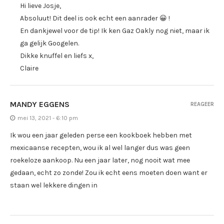
Hi lieve Josje,
Absoluut! Dit deel is ook echt een aanrader 😀 !
En dankjewel voor de tip! Ik ken Gaz Oakly nog niet, maar ik
ga gelijk Googelen.
Dikke knuffel en liefs x,
Claire
MANDY EGGENS
REAGEER
mei 13, 2021 - 6:10 pm
Ik wou een jaar geleden perse een kookboek hebben met
mexicaanse recepten, wou ik al wel langer dus was geen
roekeloze aankoop. Nu een jaar later, nog nooit wat mee
gedaan, echt zo zonde! Zou ik echt eens moeten doen want er
staan wel lekkere dingen in