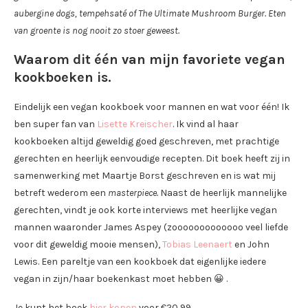
aubergine dogs, tempehsaté of The Ultimate Mushroom Burger. Eten
van groente is nog nooit zo stoer geweest.
Waarom dit één van mijn favoriete vegan
kookboeken is.
Eindelijk een vegan kookboek voor mannen en wat voor één! Ik
ben super fan van
Lisette Kreischer
. Ik vind al haar
kookboeken altijd geweldig goed geschreven, met prachtige
gerechten en heerlijk eenvoudige recepten. Dit boek heeft zij in
samenwerking met Maartje Borst geschreven en is wat mij
betreft wederom een
masterpiece.
Naast de heerlijk mannelijke
gerechten, vindt je ook korte interviews met heerlijke vegan
mannen waaronder James Aspey (zooooooooooooo veel liefde
voor dit geweldig mooie mensen),
Tobias Leenaert
en John
Lewis. Een pareltje van een kookboek dat eigenlijke iedere
vegan in zijn/haar boekenkast moet hebben 😀 .
Je kunt het boek
hier kopen
voor €20,99.