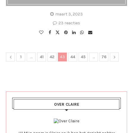
maart 3, 2023
23 reacties
1
…
41
42
43
44
45
…
76
OVER CLAIRE