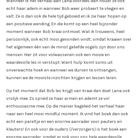
Wanneer ik het verhaal aan Lana voorlees dan houdt ze ook
echt haar adem in wanneer Bob weer probeert te vliegen en
valt. Ze is dan ook de hele tijd geboeid en ik zie haar hopen op
een positieve wending. En die komt op een heel bijzonder
moment wanneer Bob kraai ontmoet. Wat ik trouwens, heel
persoonlijk, ook echt mooi gevonden vindt; omdat kraaien over
het algemeen één van de minst geliefde vogels zijn door ons
mensen. Hier zit voor volwassenen ook een mooie en
waardevolle les in verstopt. Want hulp komt soms uit
onverwachte hoek en wanneer we durven te ontvangen,
kunnen we de mooiste inzichten krijgen en lessen leren.
Op het moment dat Bob les krijgt van kraai dan doet Lana ook
vrolijk mee. Zo spreid ze haar armen en ademt ze vol
enthousiasme mee. Op die manier begeleid het verhaal haar
naar een heel mooi mindful moment. Ik vind het boek dan ook
echt een pareltje en een enorme aanrader voor peuters en
kleuters! En ook voor de ouders (/verzorgers) is het boek een
enorme aanrader, omdat er ook voor ons hele waardevolle