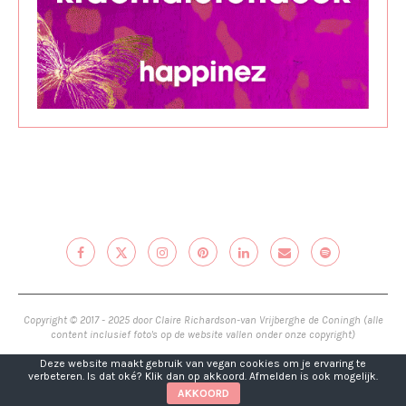
Copyright © 2017 - 2025 door Claire Richardson-van Vrijberghe de Coningh (alle
content inclusief foto's op de website vallen onder onze copyright)
Deze website maakt gebruik van vegan cookies om je ervaring te
TERUG NAAR BOVEN
verbeteren. Is dat oké? Klik dan op akkoord. Afmelden is ook mogelijk.
AKKOORD