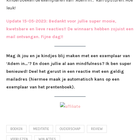
Kinderboeken de exemplaren van ‘Adem in…’ kan opsturen. Hoe
leuk!
Update 15-05-2023: Bedankt voor jullie super mooie,
kwetsbare en lieve reacties!! De winnaars hebben zojuist een
mail ontvangen. Fijne dag!!
Mag ik jou en je kindjes blij maken met een exemplaar van
‘Adem in…’? En doen jullie al aan mindfulness? Ik ben super
benieuwd! Deel het gerust in een reactie met een geldig
mailadres (hiermee maak je automatisch kans op een
exemplaar van het prentenboek).
BOEKEN
MEDITATIE
OUDERSCHAP
REVIEW
VOORLEZEN
WIN ACTIES