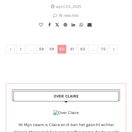
april 23, 2021
18 reacties
1
…
58
59
60
61
62
…
75
OVER CLAIRE
Hi! Mijn naam is Claire en ik ben het gezicht achter