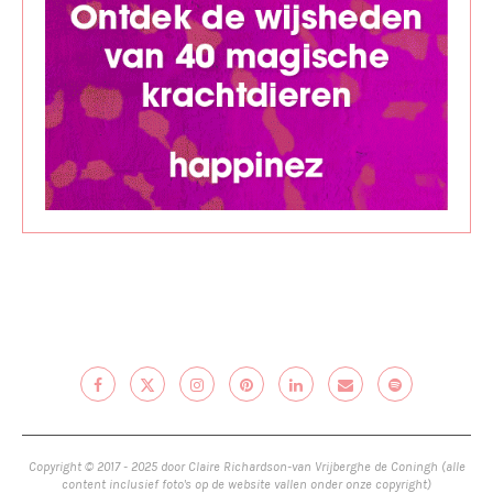
Copyright © 2017 - 2025 door Claire Richardson-van Vrijberghe de Coningh (alle
content inclusief foto's op de website vallen onder onze copyright)