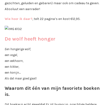
gezichten, geluiden en gebaren) maar ook om cadeau te geven.
Absoluut een aanrader!
Wie hoor ik daar?
, telt 22 pagina’s en kost €12,95.
De wolf heeft honger
Een hongerige wolf,
een vogel,
een eekhoorn,
een kikker,
een konijn…
Als dat maar goed gaat!
Waarom dit één van mijn favoriete boeken
is.
Dit boekje is echt geweldig! Er zit humor in, prachtige heldere