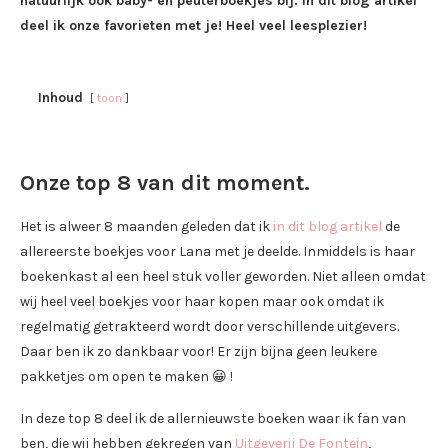
natuurlijk ook baby- en peuterboekjes bij. In dit blog artikel
deel ik onze favorieten met je! Heel veel leesplezier!
Inhoud
toon
Onze top 8 van dit moment.
Het is alweer 8 maanden geleden dat ik
in dit blog artikel
de
allereerste boekjes voor Lana met je deelde. Inmiddels is haar
boekenkast al een heel stuk voller geworden. Niet alleen omdat
wij heel veel boekjes voor haar kopen maar ook omdat ik
regelmatig getrakteerd wordt door verschillende uitgevers.
Daar ben ik zo dankbaar voor! Er zijn bijna geen leukere
pakketjes om open te maken 😀 !
In deze top 8 deel ik de allernieuwste boeken waar ik fan van
ben, die wij hebben gekregen van
Uitgeverij De Fontein
,