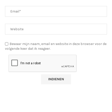
Bewaar mijn naam, email en website in deze browser voor de
volgende keer dat ik reageer.