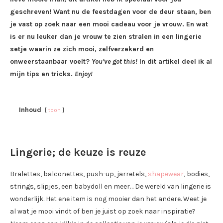
geschreven! Want nu de feestdagen voor de deur staan, ben
je vast op zoek naar een mooi cadeau voor je vrouw. En wat
is er nu leuker dan je vrouw te zien stralen in een lingerie
setje waarin ze zich mooi, zelfverzekerd en
onweerstaanbaar voelt?
You’ve got this!
In dit artikel deel ik al
mijn tips en tricks.
Enjoy!
Inhoud
toon
Lingerie; de keuze is reuze
Bralettes, balconettes, push-up, jarretels,
shapewear
, bodies,
strings, slipjes, een babydoll en meer… De wereld van lingerie is
wonderlijk. Het ene item is nog mooier dan het andere. Weet je
al wat je mooi vindt of ben je juist op zoek naar inspiratie?