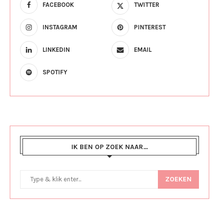
FACEBOOK
TWITTER
INSTAGRAM
PINTEREST
LINKEDIN
EMAIL
SPOTIFY
IK BEN OP ZOEK NAAR…
ZOEKEN