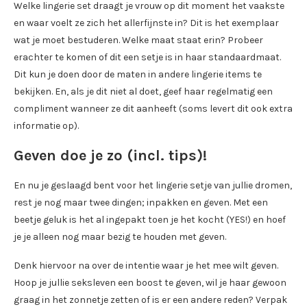
Welke lingerie set draagt je vrouw op dit moment het vaakste
en waar voelt ze zich het allerfijnste in? Dit is het exemplaar
wat je moet bestuderen. Welke maat staat erin? Probeer
erachter te komen of dit een setje is in haar standaardmaat.
Dit kun je doen door de maten in andere lingerie items te
bekijken. En, als je dit niet al doet, geef haar regelmatig een
compliment wanneer ze dit aanheeft (soms levert dit ook extra
informatie op).
Geven doe je zo (incl. tips)!
En nu je geslaagd bent voor het lingerie setje van jullie dromen,
rest je nog maar twee dingen; inpakken en geven. Met een
beetje geluk is het al ingepakt toen je het kocht (YES!) en hoef
je je alleen nog maar bezig te houden met geven.
Denk hiervoor na over de intentie waar je het mee wilt geven.
Hoop je jullie seksleven een boost te geven, wil je haar gewoon
graag in het zonnetje zetten of is er een andere reden? Verpak