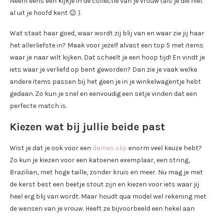
Neem eens een kijkje in de collectie van je vrouw (als je die niet
al uit je hoofd kent 😉 ).
Wat staat haar goed, waar wordt zij blij van en waar zie jij haar
het allerliefste in? Maak voor jezelf alvast een top 5 met items
waar je naar wilt kijken. Dat scheelt je een hoop tijd! En vindt je
iets waar je verliefd op bent geworden? Dan zie je vaak welke
andere items passen bij het geen je in je winkelwagentje hebt
gedaan. Zo kun je snel en eenvoudig een setje vinden dat een
perfecte match is.
Kiezen wat bij jullie beide past
Wist je dat je ook voor een
dames slip
enorm veel keuze hebt?
Zo kun je kiezen voor een katoenen exemplaar, een string,
Brazilian, met hoge taille, zonder kruis en meer. Nu mag je met
de kerst best een beetje stout zijn en kiezen voor iets waar jij
heel erg blij van wordt. Maar houdt qua model wel rekening met
de wensen van je vrouw. Heeft ze bijvoorbeeld een hekel aan