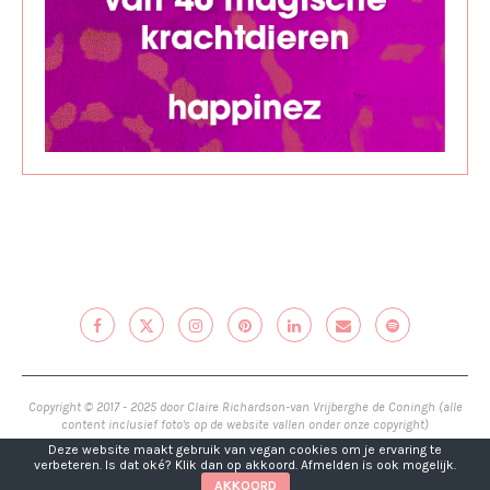
Copyright © 2017 - 2025 door Claire Richardson-van Vrijberghe de Coningh (alle
content inclusief foto's op de website vallen onder onze copyright)
Deze website maakt gebruik van vegan cookies om je ervaring te
verbeteren. Is dat oké? Klik dan op akkoord. Afmelden is ook mogelijk.
TERUG NAAR BOVEN
AKKOORD