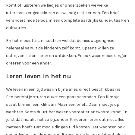
komt of luisteren we liedjes of onderzoeken we welke
interesses er gedeeld zijn die wij nog niet kennen. Eén brief
verandert moeiteloos in een complete aardrijkskunde-, taal- en
cultuurles.
En het mooiste is misschien wel dat de nieuwsgierigheid
helemaal vanuit de kinderen zelf komt. Opeens willen ze
schrijven, lezen, leren en ontdekken. En ook weer mooie dingen
creëren voor een ander.
Leren leven in het nu
We leven in een tijd waarin bijna alles direct beschikbaar is.
Een berichtje sturen duurt een paar seconden. Een filmpje
staat binnen een klik aan. Maar een brief… Daar moet je op
wachten. Soms duurt het weken voordat er antwoord komt. En
juist dát maakt het zo bijzonder. Kinderen leren dat niet alles
meteen hoeft. Dat mooie dingen tijd kosten. Dat wachten ook
onderdeel is van de ervaring. En wat is de beloning groot als er