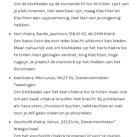
Om de blokkades op de zonnevlecht los te trillen. Last van
je plek innemen, niet weerbaar zijn, maag klachten en
klachten aan spijsvertering, Veel last van je omgeving
hebben.
Hart chakra,
Aarde, jaartoon, 136,10 HZ, de OHM klank
Een basis toon die voor ieder klacht uitkomst kan bieden.
Maar natuurlijk ook om blokkades op het hartchakra los
te trillen. Vast geslagen verdriet, long klachten, hoge
rugpijn. Je plaatst de stemvork op het midden van het
borstbeen.
Keelchakra,
Mercurius, 141,27 Hz, Dierenriemteken:
Tweelingen
Om blokkades van het keel chakra los te trillen maar ook
om een zwak chakra te vullen met kracht. Bij problemen
als hese stem, chronisch kuchen, nekkrachten en niet
voor je zelf gaan staan en je uitspreken.
Voorhoofd chakra
, Venus, 221,23 Hz, Dierenriemteken”
Weegschaal.
Om het voorhoofd chakra te openen of juist te sluiten.