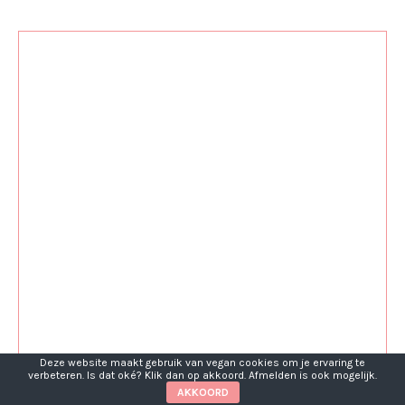
Deze website maakt gebruik van vegan cookies om je ervaring te
verbeteren. Is dat oké? Klik dan op akkoord. Afmelden is ook mogelijk.
AKKOORD