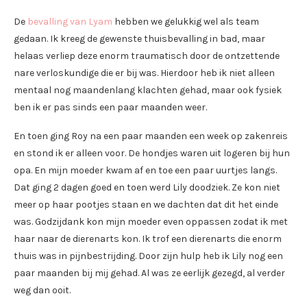
De
bevalling van Lyam
hebben we gelukkig wel als team
gedaan. Ik kreeg de gewenste thuisbevalling in bad, maar
helaas verliep deze enorm traumatisch door de ontzettende
nare verloskundige die er bij was. Hierdoor heb ik niet alleen
mentaal nog maandenlang klachten gehad, maar ook fysiek
ben ik er pas sinds een paar maanden weer.
En toen ging Roy na een paar maanden een week op zakenreis
en stond ik er alleen voor. De hondjes waren uit logeren bij hun
opa. En mijn moeder kwam af en toe een paar uurtjes langs.
Dat ging 2 dagen goed en toen werd Lily doodziek. Ze kon niet
meer op haar pootjes staan en we dachten dat dit het einde
was. Godzijdank kon mijn moeder even oppassen zodat ik met
haar naar de dierenarts kon. Ik trof een dierenarts die enorm
thuis was in pijnbestrijding. Door zijn hulp heb ik Lily nog een
paar maanden bij mij gehad. Al was ze eerlijk gezegd, al verder
weg dan ooit.