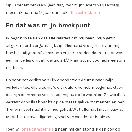
Op 19 december 2022 (een dag voor mijn vaders verjaardag)
moest ik haar na 12 jaar dan ook
officieel loslaten
.
En dat was mijn breekpunt.
Ik begon in te zien dat alle relaties om mij heen, mijn gezin
uitgezonderd, vergankelijk zijn. Niemand vroeg meer aan mij
hoe het mij gaat of ze misschien iets konden doen. En dat was
een harde les omdat ik altijd 24/7 klaarstond voor iedereen om
mij heen.
En door het verlies van Lily opende zich deuren naar mijn
verleden toe. Alle trauma’s die ik als kind heb meegemaakt, en
dat zijn er immens veel, lijken mij nu op te wachten. Zo wordt ik
verrast door flashbacks op de meest gekke momenten en heb
ik enorm veel nachtmerries gehad. Wat allemaal niet nieuw is.
Maar het overweldigende gevoel van woede. Die is nieuw.
Toen wij
onze camperreis
gingen maken stond ik dan ook op