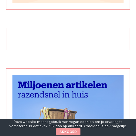
Deze website maakt gebruik van vegan cookies om je ervaring te
verbeteren. Is dat oké? Klik dan op akkoord. Afmelden is ook mogelijk.
AKKOORD