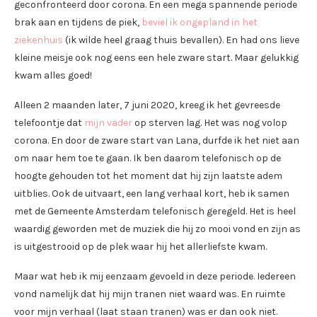
geconfronteerd door corona. En een mega spannende periode
brak aan en tijdens de piek,
beviel ik ongepland in het
ziekenhuis
(ik wilde heel graag thuis bevallen). En had ons lieve
kleine meisje ook nog eens een hele zware start. Maar gelukkig
kwam alles goed!
Alleen 2 maanden later, 7 juni 2020, kreeg ik het gevreesde
telefoontje dat
mijn vader
op sterven lag. Het was nog volop
corona. En door de zware start van Lana, durfde ik het niet aan
om naar hem toe te gaan. Ik ben daarom telefonisch op de
hoogte gehouden tot het moment dat hij zijn laatste adem
uitblies. Ook de uitvaart, een lang verhaal kort, heb ik samen
met de Gemeente Amsterdam telefonisch geregeld. Het is heel
waardig geworden met de muziek die hij zo mooi vond en zijn as
is uitgestrooid op de plek waar hij het allerliefste kwam.
Maar wat heb ik mij eenzaam gevoeld in deze periode. Iedereen
vond namelijk dat hij mijn tranen niet waard was. En ruimte
voor mijn verhaal (laat staan tranen) was er dan ook niet.