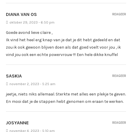
DIANA VAN OS
REAGEER
oktober 29, 2023 - 6:50 pm
Goede avond lieve claire ,
Ik vind het heel erg knap van je dat je dit hebt gedeeld en dat
zou ik ook gewoon blijven doen als dat goed voelt voor jou , ik
vind jou ook een echte powervrouw !!! Een hele dikke knuffel
SASKIA
REAGEER
november 2, 2023 - 5:25 am
jeetje, niets niks allemaal. Sterkte met alles een plekje te geven.
En mooi dat je de stappen hebt genomen om eraan te werken.
JOSYANNE
REAGEER
november 4, 2023 - 5:10 pm