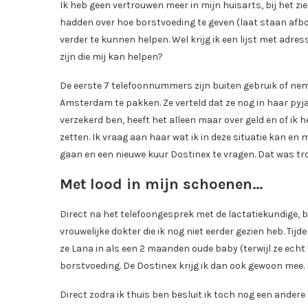
Ik heb geen vertrouwen meer in mijn huisarts, bij het z
hadden over hoe borstvoeding te geven (laat staan afbou
verder te kunnen helpen. Wel krijg ik een lijst met adre
zijn die mij kan helpen?
De eerste 7 telefoonnummers zijn buiten gebruik of nemen
Amsterdam te pakken. Ze verteld dat ze nog in haar pyjam
verzekerd ben, heeft het alleen maar over geld en of ik 
zetten. Ik vraag aan haar wat ik in deze situatie kan en
gaan en een nieuwe kuur Dostinex te vragen. Dat was tr
Met lood in mijn schoenen…
Direct na het telefoongesprek met de lactatiekundige, b
vrouwelijke dokter die ik nog niet eerder gezien heb. Tij
ze Lana in als een 2 maanden oude baby (terwijl ze echt 
borstvoeding. De Dostinex krijg ik dan ook gewoon mee. 
Direct zodra ik thuis ben besluit ik toch nog een andere l