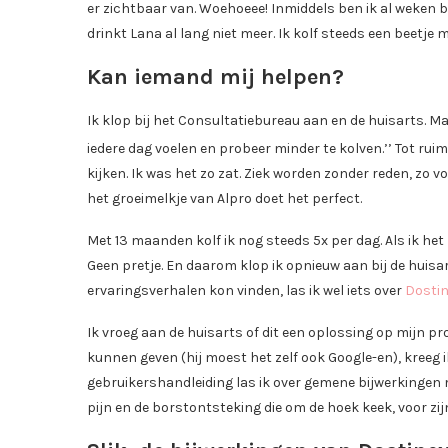
er zichtbaar van. Woehoeee! Inmiddels ben ik al weken b
drinkt Lana al lang niet meer. Ik kolf steeds een beetje mi
Kan iemand mij helpen?
Ik klop bij het Consultatiebureau aan en de huisarts. Maar
iedere dag voelen en probeer minder te kolven.’’ Tot ru
kijken. Ik was het zo zat. Ziek worden zonder reden, zo v
het groeimelkje van Alpro doet het perfect.
Met 13 maanden kolf ik nog steeds 5x per dag. Als ik het
Geen pretje. En daarom klop ik opnieuw aan bij de huisar
ervaringsverhalen kon vinden, las ik wel iets over
Dosti
Ik vroeg aan de huisarts of dit een oplossing op mijn p
kunnen geven (hij moest het zelf ook Google-en), kreeg ik
gebruikershandleiding las ik over gemene bijwerkingen maa
pijn en de borstontsteking die om de hoek keek, voor zi