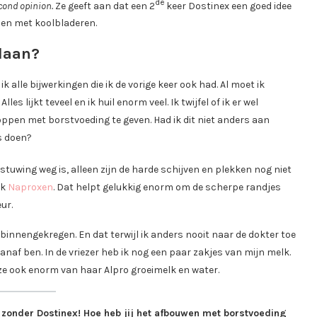
de
cond opinion.
Ze geeft aan dat een 2
keer Dostinex een goed idee
elen met koolbladeren.
edaan?
 ik alle bijwerkingen die ik de vorige keer ook had. Al moet ik
s lijkt teveel en ik huil enorm veel. Ik twijfel of ik er wel
pen met borstvoeding te geven. Had ik dit niet anders aan
s doen?
stuwing weg is, alleen zijn de harde schijven en plekken nog niet
ek
Naproxen
. Dat helpt gelukkig enorm om de scherpe randjes
ur.
 binnengekregen. En dat terwijl ik anders nooit naar de dokter toe
anaf ben. In de vriezer heb ik nog een paar zakjes van mijn melk.
 ze ook enorm van haar Alpro groeimelk en water.
 zonder Dostinex! Hoe heb jij het afbouwen met borstvoeding