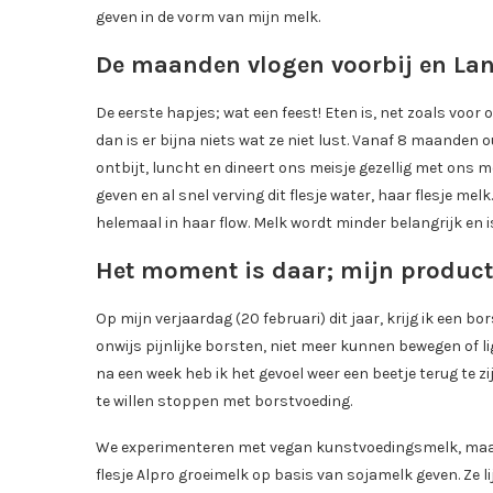
geven in de vorm van mijn melk.
De maanden vlogen voorbij en Lana
De eerste hapjes; wat een feest! Eten is, net zoals voor 
dan is er bijna niets wat ze niet lust. Vanaf 8 maanden 
ontbijt, luncht en dineert ons meisje gezellig met ons 
geven en al snel verving dit flesje water, haar flesje mel
helemaal in haar flow. Melk wordt minder belangrijk en is
Het moment is daar; mijn produc
Op mijn verjaardag (20 februari) dit jaar, krijg ik een 
onwijs pijnlijke borsten, niet meer kunnen bewegen of lig
na een week heb ik het gevoel weer een beetje terug te 
te willen stoppen met borstvoeding.
We experimenteren met vegan kunstvoedingsmelk, maar Lan
flesje Alpro groeimelk op basis van sojamelk geven. Ze l