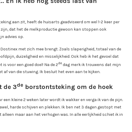
.. En ik heb nog steeds last van
teking aan zit, heeft de huisarts geadviseerd om wel 1-2 keer per
te zijn, dat het de melkproductie gewoon kan stoppen ook
jn advies op.
ie Dostinex met zich mee brengt. Zoals slaperigheid, totaal van de
fdpijn, duizeligheid en misselijkheid. Ook heb ik het gevoel dat
de
t is voor een goed doel! Na de 2
dag merk ik trouwens dat mijn
 af van die stuwing. Ik besluit het even aan te kijken.
de
t de 3
borstontsteking om de hoek
r een kleine 2 weken later wordt ik wakker en verga ik van de pijn.
 jawel, harde schijven en plekken. Ik ben net 3 dagen gestopt met
 alleen maar aan het verhogen was. In alle eerlijkheid schiet ik in