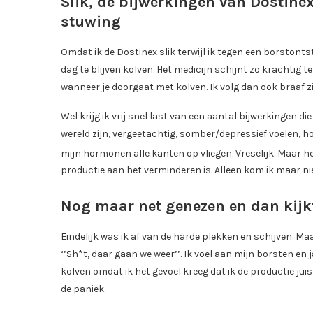
Slik, de bijwerkingen van Dostinex
stuwing
Omdat ik de Dostinex slik terwijl ik tegen een borstonts
dag te blijven kolven. Het medicijn schijnt zo krachtig 
wanneer je doorgaat met kolven. Ik volg dan ook braaf zi
Wel krijg ik vrij snel last van een aantal bijwerkingen d
wereld zijn, vergeetachtig, somber/depressief voelen, hoo
mijn hormonen alle kanten op vliegen. Vreselijk. Maar he
productie aan het verminderen is. Alleen kom ik maar niet
Nog maar net genezen en dan kijk
Eindelijk was ik af van de harde plekken en schijven. Maa
‘’Sh*t, daar gaan we weer’’. Ik voel aan mijn borsten en
kolven omdat ik het gevoel kreeg dat ik de productie juist
de paniek.