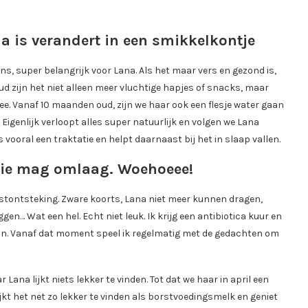
 is verandert in een smikkelkontje
ons, super belangrijk voor Lana. Als het maar vers en gezond is,
oud zijn het niet alleen meer vluchtige hapjes of snacks, maar
mee. Vanaf 10 maanden oud, zijn we haar ook een flesje water gaan
k. Eigenlijk verloopt alles super natuurlijk en volgen we Lana
 vooral een traktatie en helpt daarnaast bij het in slaap vallen.
tie mag omlaag. Woehoeee!
borstontsteking. Zware koorts, Lana niet meer kunnen dragen,
gen… Wat een hel. Echt niet leuk. Ik krijg een antibiotica kuur en
zijn. Vanaf dat moment speel ik regelmatig met de gedachten om
a lijkt niets lekker te vinden. Tot dat we haar in april een
ijkt het net zo lekker te vinden als borstvoedingsmelk en geniet