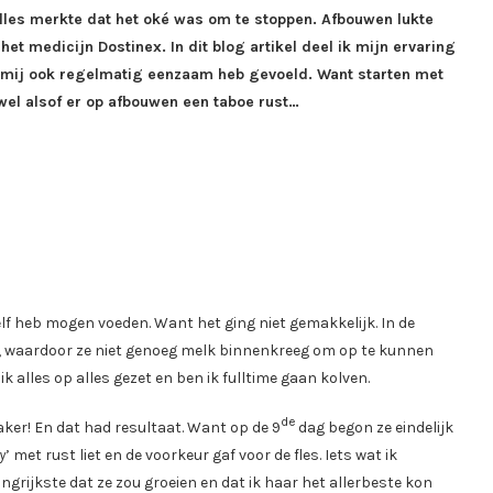
lles merkte dat het oké was om te stoppen. Afbouwen lukte
het medicijn Dostinex. In dit blog artikel deel ik mijn ervaring
en mij ook regelmatig eenzaam heb gevoeld. Want starten met
wel alsof er op afbouwen een taboe rust…
lf heb mogen voeden. Want het ging niet gemakkelijk. In de
as, waardoor ze niet genoeg melk binnenkreeg om op te kunnen
k alles op alles gezet en ben ik fulltime gaan kolven.
de
ker! En dat had resultaat. Want op de 9
dag begon ze eindelijk
y
’ met rust liet en de voorkeur gaf voor de fles. Iets wat ik
angrijkste dat ze zou groeien en dat ik haar het allerbeste kon