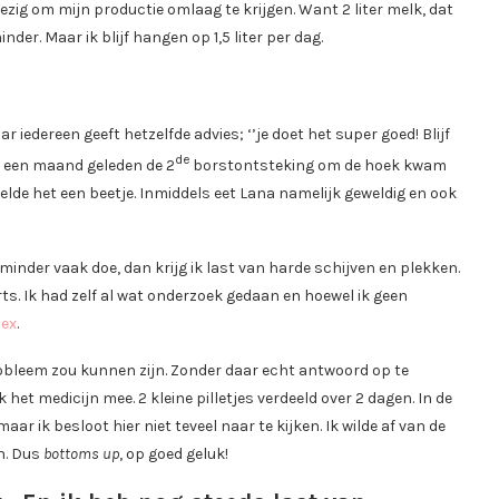
ezig om mijn productie omlaag te krijgen. Want 2 liter melk, dat
nder. Maar ik blijf hangen op 1,5 liter per dag.
 iedereen geeft hetzelfde advies; ‘’je doet het super goed! Blijf
de
im een maand geleden de 2
borstontsteking om de hoek kwam
oelde het een beetje. Inmiddels eet Lana namelijk geweldig en ook
 minder vaak doe, dan krijg ik last van harde schijven en plekken.
ts. Ik had zelf al wat onderzoek gedaan en hoewel ik geen
nex
.
robleem zou kunnen zijn. Zonder daar echt antwoord op te
 het medicijn mee. 2 kleine pilletjes verdeeld over 2 dagen. In de
r ik besloot hier niet teveel naar te kijken. Ik wilde af van de
jn. Dus
bottoms up
, op goed geluk!