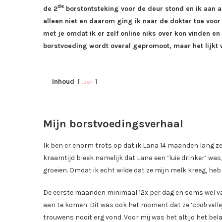
de
de 2
borstontsteking voor de deur stond en ik aan a
alleen niet en daarom ging ik naar de dokter toe voor 
met je omdat ik er zelf online niks over kon vinden 
borstvoeding wordt overal gepromoot, maar het lijkt 
Inhoud
toon
Mijn borstvoedingsverhaal
Ik ben er enorm trots op dat ik Lana 14 maanden lang ze
kraamtijd bleek namelijk dat Lana een ‘luie drinker’ w
groeien. Omdat ik echt wilde dat ze mijn melk kreeg, heb i
De eerste maanden minimaal 12x per dag en soms wel va
aan te komen. Dit was ook het moment dat ze ‘
boob valle
trouwens nooit erg vond. Voor mij was het altijd het bel