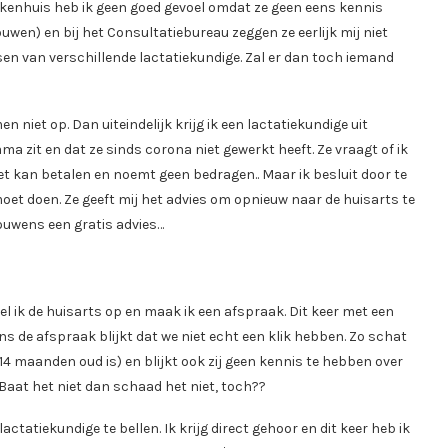
iekenhuis heb ik geen goed gevoel omdat ze geen eens kennis
wen) en bij het Consultatiebureau zeggen ze eerlijk mij niet
ssen van verschillende lactatiekundige. Zal er dan toch iemand
 niet op. Dan uiteindelijk krijg ik een lactatiekundige uit
a zit en dat ze sinds corona niet gewerkt heeft. Ze vraagt of ik
het kan betalen en noemt geen bedragen.. Maar ik besluit door te
 moet doen. Ze geeft mij het advies om opnieuw naar de huisarts te
ouwens een gratis advies…
el ik de huisarts op en maak ik een afspraak. Dit keer met een
dens de afspraak blijkt dat we niet echt een klik hebben. Zo schat
14 maanden oud is) en blijkt ook zij geen kennis te hebben over
Baat het niet dan schaad het niet, toch??
actatiekundige te bellen. Ik krijg direct gehoor en dit keer heb ik