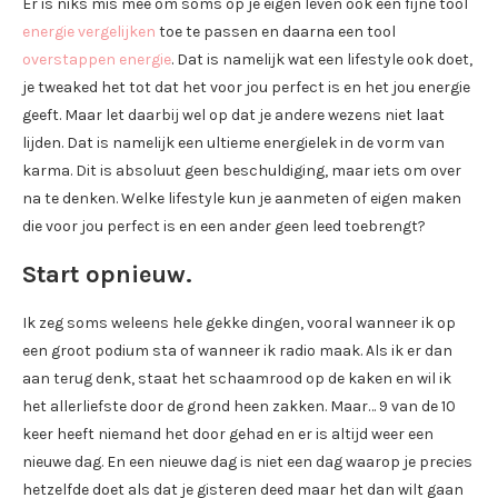
Er is niks mis mee om soms op je eigen leven ook een fijne tool
energie vergelijken
toe te passen en daarna een tool
overstappen energie
. Dat is namelijk wat een lifestyle ook doet,
je tweaked het tot dat het voor jou perfect is en het jou energie
geeft. Maar let daarbij wel op dat je andere wezens niet laat
lijden. Dat is namelijk een ultieme energielek in de vorm van
karma. Dit is absoluut geen beschuldiging, maar iets om over
na te denken. Welke lifestyle kun je aanmeten of eigen maken
die voor jou perfect is en een ander geen leed toebrengt?
Start opnieuw.
Ik zeg soms weleens hele gekke dingen, vooral wanneer ik op
een groot podium sta of wanneer ik radio maak. Als ik er dan
aan terug denk, staat het schaamrood op de kaken en wil ik
het allerliefste door de grond heen zakken. Maar… 9 van de 10
keer heeft niemand het door gehad en er is altijd weer een
nieuwe dag. En een nieuwe dag is niet een dag waarop je precies
hetzelfde doet als dat je gisteren deed maar het dan wilt gaan