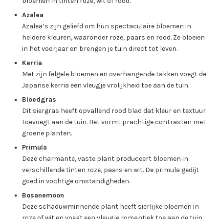
bloemen in tinten roze, wit of rood.
Azalea
Azalea’s zijn geliefd om hun spectaculaire bloemen in
heldere kleuren, waaronder roze, paars en rood. Ze bloeien
in het voorjaar en brengen je tuin direct tot leven.
K
erria
Met zijn felgele bloemen en overhangende takken voegt de
Japanse kerria een vleugje vrolijkheid toe aan de tuin.
Bloedgras
Dit siergras heeft opvallend rood blad dat kleur en textuur
toevoegt aan de tuin. Het vormt prachtige contrasten met
groene planten.
Primula
Deze charmante, vaste plant produceert bloemen in
verschillende tinten roze, paars en wit. De primula gedijt
goed in vochtige omstandigheden.
Bosanemoon
Deze schaduwminnende plant heeft sierlijke bloemen in
roze of wit en voegt een vleugje romantiek toe aan de tuin.