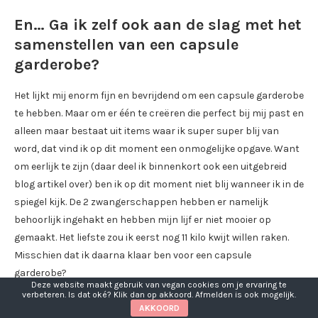
En… Ga ik zelf ook aan de slag met het
samenstellen van een capsule
garderobe?
Het lijkt mij enorm fijn en bevrijdend om een capsule garderobe
te hebben. Maar om er één te creëren die perfect bij mij past en
alleen maar bestaat uit items waar ik super super blij van
word, dat vind ik op dit moment een onmogelijke opgave. Want
om eerlijk te zijn (daar deel ik binnenkort ook een uitgebreid
blog artikel over) ben ik op dit moment niet blij wanneer ik in de
spiegel kijk. De 2 zwangerschappen hebben er namelijk
behoorlijk ingehakt en hebben mijn lijf er niet mooier op
gemaakt. Het liefste zou ik eerst nog 11 kilo kwijt willen raken.
Misschien dat ik daarna klaar ben voor een capsule
garderobe?
Deze website maakt gebruik van vegan cookies om je ervaring te
verbeteren. Is dat oké? Klik dan op akkoord. Afmelden is ook mogelijk.
AKKOORD
En jij? Heb je al een capsule garderobe? Zou je er één