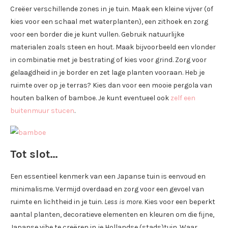
Creëer verschillende zones in je tuin. Maak een kleine vijver (of
kies voor een schaal met waterplanten), een zithoek en zorg
voor een border die je kunt vullen. Gebruik natuurlijke
materialen zoals steen en hout. Maak bijvoorbeeld een vlonder
in combinatie met je bestrating of kies voor grind. Zorg voor
gelaagdheid in je border en zet lage planten vooraan. Heb je
ruimte over op je terras? Kies dan voor een mooie pergola van
houten balken of bamboe. Je kunt eventueel ook
zelf een
buitenmuur stucen
.
Tot slot
…
Een essentieel kenmerk van een Japanse tuin is eenvoud en
minimalisme. Vermijd overdaad en zorg voor een gevoel van
ruimte en lichtheid in je tuin.
Less is more
. Kies voor een beperkt
aantal planten, decoratieve elementen en kleuren om die fijne,
Japanse vibe te creëren in je Hollandse (stads)tuin. Waar