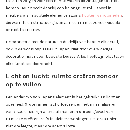
texturen zorgen voor een ruimte waarin de zintuigen tot rust
komen. Hout speelt daarbij een belangrijke rol — zowel in
meubels als in subtiele elementen zoals
houten wandpanelen
,
die warmte én structuur geven aan een ruimte zonder visuele
onrust te creëren.
De connectie met de natuur is duidelijk voelbaar in elk detail,
ook in de wooninspiratie uit Japan. Niet door overvloedige
decoratie, maar door bewuste keuzes. Alles heeft zijn plaats, en
elke functie is doordacht.
Licht en lucht: ruimte creëren zonder
op te vullen
Een ander typisch Japans element is het gebruik van licht en
openheid. Grote ramen, schuifdeuren, en het minimaliseren
van visuele ruis zijn allemaal manieren om een gevoel van
ruimte te creëren, zelfs in kleinere woningen. Het draait hier
niet om leegte, maar om ademruimte.