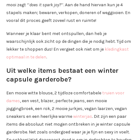
mooi zegt ‘’
does it spark joy?
’’. Aan de hand hiervan kun je 4
stapels maken; bewaren, verkopen, doneren of weggooien. En
vooral dit proces geeft zoveel rust en ruimte!
Wanneer je klaar bent met ontspullen, dan heb je
waarschijnlijk ook zicht op de dingen die je nodig hebt. Tijd om
lekker te shoppen dus! En vergeet ook niet om je
kledingkast
optimaal in te delen
.
Uit welke items bestaat een winter
capsule garderobe?
Een mooie witte blouse, 2 tijdloze comfortabele
truien voor
dames
, een vest, blazer, perfecte jeans, een mooie
joggingbroek, een rok, 2 mooie jurkjes, vegan laarzen, vegan
sneakers en een heerlijke warme
winterjas
. Dit zijn een paar
items die absoluut niet mogen ontbreken in je winter capsule
garderobe. Net zoals ondergoed waar je je fijn en sexy in voelt.
En sokken! Wat daarnaast goed is om in gedachten te houden