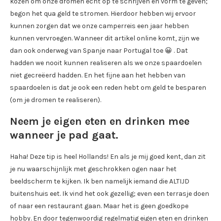
kozen om onze dromen echt op te schrijven en vorm te geven;
begon het qua geld te stromen. Hierdoor hebben wij ervoor
kunnen zorgen dat we onze camperreis een jaar hebben
kunnen vervroegen. Wanneer dit artikel online komt, zijn we
dan ook onderweg van Spanje naar Portugal toe 😀 . Dat
hadden we nooit kunnen realiseren als we onze spaardoelen
niet gecreëerd hadden. En het fijne aan het hebben van
spaardoelen is dat je ook een reden hebt om geld te besparen
(om je dromen te realiseren).
Neem je eigen eten en drinken mee
wanneer je pad gaat.
Haha! Deze tip is heel Hollands! En als je mij goed kent, dan zit
je nu waarschijnlijk met geschrokken ogen naar het
beeldscherm te kijken. Ik ben namelijk iemand die ALTIJD
buitenshuis eet. Ik vind het ook gezellig; even een terrasje doen
of naar een restaurant gaan. Maar het is geen goedkope
hobby. En door tegenwoordig regelmatig eigen eten en drinken