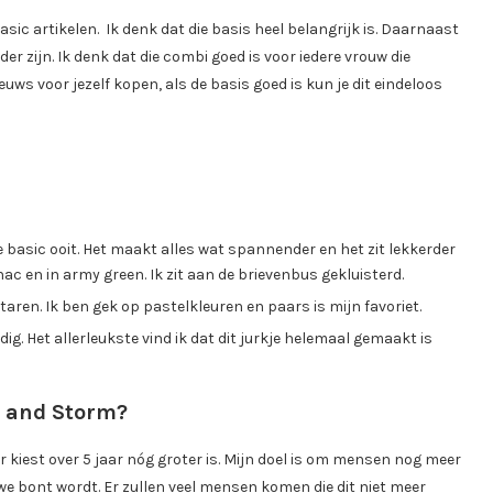
sic artikelen. Ik denk dat die basis heel belangrijk is. Daarnaast
der zijn. Ik denk dat die combi goed is voor iedere vrouw die
uws voor jezelf kopen, als de basis goed is kun je dit eindeloos
e basic ooit. Het maakt alles wat spannender en het zit lekkerder
ac en in army green. Ik zit aan de brievenbus gekluisterd.
aren. Ik ben gek op pastelkleuren en paars is mijn favoriet.
dig. Het allerleukste vind ik dat dit jurkje helemaal gemaakt is
f and Storm?
ir kiest over 5 jaar nóg groter is. Mijn doel is om mensen nog meer
euwe bont wordt. Er zullen veel mensen komen die dit niet meer