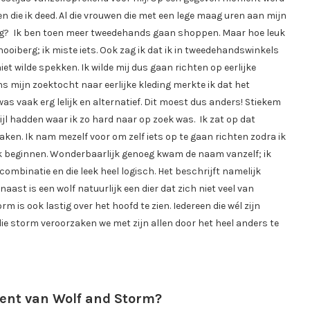
en die ik deed. Al die vrouwen die met een lege maag uren aan mijn
dig? Ik ben toen meer tweedehands gaan shoppen. Maar hoe leuk
hooiberg; ik miste iets. Ook zag ik dat ik in tweedehandswinkels
et wilde spekken. Ik wilde mij dus gaan richten op eerlijke
s mijn zoektocht naar eerlijke kleding merkte ik dat het
 vaak erg lelijk en alternatief. Dit moest dus anders! Stiekem
ijl hadden waar ik zo hard naar op zoek was. Ik zat op dat
aken. Ik nam mezelf voor om zelf iets op te gaan richten zodra ik
ijk beginnen. Wonderbaarlijk genoeg kwam de naam vanzelf; ik
ombinatie en die leek heel logisch. Het beschrijft namelijk
aast is een wolf natuurlijk een dier dat zich niet veel van
m is ook lastig over het hoofd te zien. Iedereen die wél zijn
die storm veroorzaken we met zijn allen door het heel anders te
ment van Wolf and Storm?