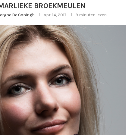
 MARLIEKE BROEKMEULEN
jberghe De Coningh
april 4, 2017
9 minuten lezen