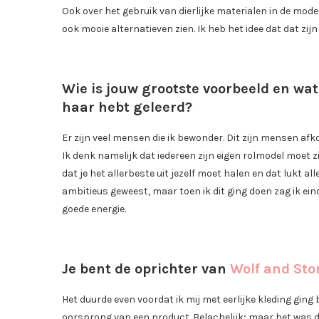
Ook over het gebruik van dierlijke materialen in de mode l
ook mooie alternatieven zien. Ik heb het idee dat dat zij
Wie is jouw grootste voorbeeld en wat 
haar hebt geleerd?
Er zijn veel mensen die ik bewonder. Dit zijn mensen afk
Ik denk namelijk dat iedereen zijn eigen rolmodel moet z
dat je het allerbeste uit jezelf moet halen en dat lukt al
ambitieus geweest, maar toen ik dit ging doen zag ik ein
goede energie.
Je bent de oprichter van
Wolf and St
Het duurde even voordat ik mij met eerlijke kleding ging
oorsprong van een product. Belachelijk; maar het was 