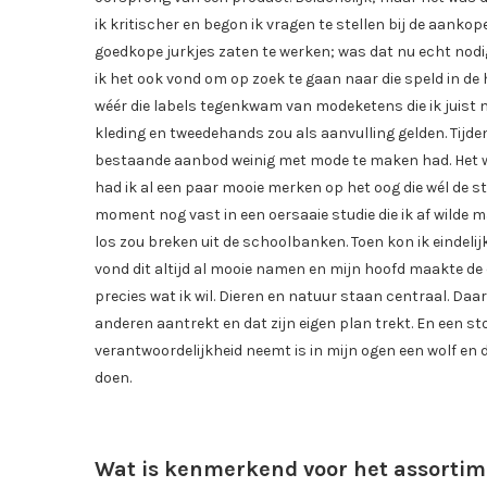
ik kritischer en begon ik vragen te stellen bij de aankop
goedkope jurkjes zaten te werken; was dat nu echt no
ik het ook vond om op zoek te gaan naar die speld in de 
wéér die labels tegenkwam van modeketens die ik juist ni
kleding en tweedehands zou als aanvulling gelden. Tijden
bestaande aanbod weinig met mode te maken had. Het was
had ik al een paar mooie merken op het oog die wél de st
moment nog vast in een oersaaie studie die ik af wilde m
los zou breken uit de schoolbanken. Toen kon ik eindel
vond dit altijd al mooie namen en mijn hoofd maakte de c
precies wat ik wil. Dieren en natuur staan centraal. Daarn
anderen aantrekt en dat zijn eigen plan trekt. En een stor
verantwoordelijkheid neemt is in mijn ogen een wolf en 
doen.
Wat is kenmerkend voor het assorti