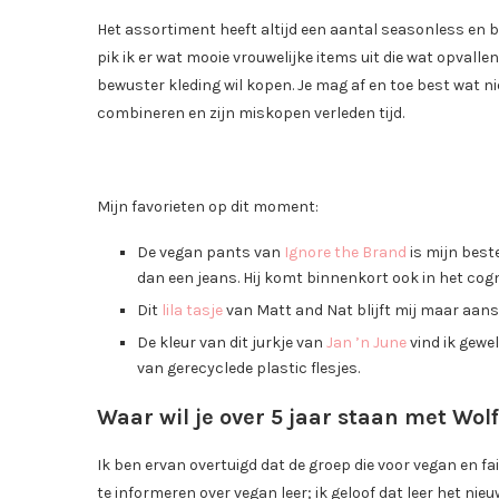
Het assortiment heeft altijd een aantal seasonless en ba
pik ik er wat mooie vrouwelijke items uit die wat opvallen
bewuster kleding wil kopen. Je mag af en toe best wat nie
combineren en zijn miskopen verleden tijd.
Mijn favorieten op dit moment:
De vegan pants van
Ignore the Brand
is mijn best
dan een jeans. Hij komt binnenkort ook in het cogn
Dit
lila tasje
van Matt and Nat blijft mij maar aanst
De kleur van dit jurkje van
Jan ’n June
vind ik gewel
van gerecyclede plastic flesjes.
Waar wil je over 5 jaar staan met Wol
Ik ben ervan overtuigd dat de groep die voor vegan en fa
te informeren over vegan leer; ik geloof dat leer het ni