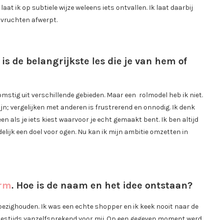
aat ik op subtiele wijze weleens iets ontvallen. Ik laat daarbij
n vruchten afwerpt.
is de belangrijkste les die je van hem of
omstig uit verschillende gebieden. Maar een rolmodel heb ik niet.
ijn; vergelijken met anderen is frustrerend en onnodig. Ik denk
leen als je iets kiest waarvoor je echt gemaakt bent. Ik ben altijd
delijk een doel voor ogen. Nu kan ik mijn ambitie omzetten in
orm
. Hoe is de naam en het idee ontstaan?
 bezighouden. Ik was een echte shopper en ik keek nooit naar de
destijds vanzelfsprekend voor mij. Op een gegeven moment werd