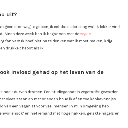
ou uit?
an geen eten weg te gooien, ik eet dan iedere dag wat ik lekker vind
tijd. Sinds deze week ben ik begonnen met de
vegan
 erg fan van! Ik hoef niet na te denken wat ik moet maken, krijg
een drukke chaoot als ik.
ook invloed gehad op het leven van de
d ik nooit durven dromen. Een studiegenoot is vegetariër geworden
al het vlees staan en met vrienden houd ik af en toe kookavondjes.
eeld van een veganist voor veel mensen in mijn omgeving heb
enwollensok’ en niet iemand met hoge hakken, gelakte nagels en