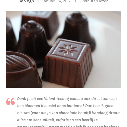
Coningh
januari 26, 2017
2 minuten lezen
Denk je bij een Valentijnsdag cadeau ook direct aan een
bos bloemen inclusief doos bonbons? Dan heb ik goed
nieuws (voor als je van chocolade houdt)! Vandaag draait
alles om sensualiteit, euforie en een heerlijke