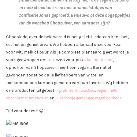
smaaksensatie. Samen met Roy heb ik de vegan bonbons
en melkchocolade reep met amandelstukjes van
Confiserie Jonas geproefd. Benieuwd of deze oogappeltjes
van de webshop Shopzuiver, een aanrader zijn?
Chocolade, over de hele wereld is het geliefd. Iedereen kent het,
eet het en geniet ervan. We hebben allemaal onze voorkeur
voor wit, melk of puur. Als je compleet plantaardig eet wordt je
vaak gedwongen om te kiezen voor puur.
Astrid Herber
,
oprichter van Shopzuiver, heeft een vegan alternatief
gevonden zodat ook alle liefhebbers van witte- en
melkchocolade kunnen genieten van hun favoriet. Wij hebben
drie producten uitgetest:
7 pralines in luxedoos
,
vegan melk
chocola met amandelen
en
Luxedoosje gemengde vegan bonbons
.
Tijd voor de test! 😀