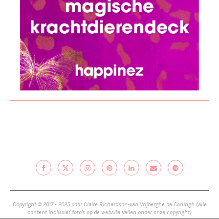
Copyright © 2017 - 2025 door Claire Richardson-van Vrijberghe de Coningh (alle
content inclusief foto's op de website vallen onder onze copyright)