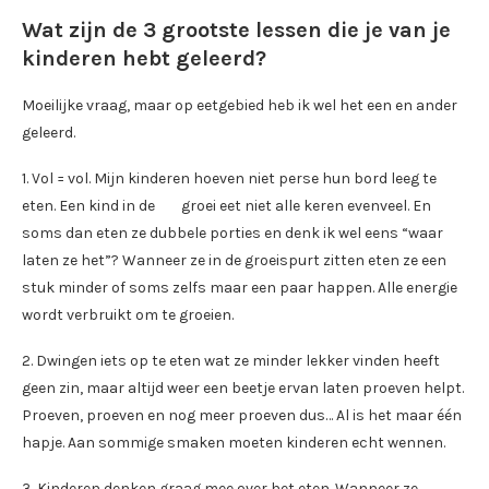
Wat zijn de 3 grootste lessen die je van je
kinderen hebt geleerd?
Moeilijke vraag, maar op eetgebied heb ik wel het een en ander
geleerd.
1. Vol = vol. Mijn kinderen hoeven niet perse hun bord leeg te
eten. Een kind in de groei eet niet alle keren evenveel. En
soms dan eten ze dubbele porties en denk ik wel eens “waar
laten ze het”? Wanneer ze in de groeispurt zitten eten ze een
stuk minder of soms zelfs maar een paar happen. Alle energie
wordt verbruikt om te groeien.
2. Dwingen iets op te eten wat ze minder lekker vinden heeft
geen zin, maar altijd weer een beetje ervan laten proeven helpt.
Proeven, proeven en nog meer proeven dus… Al is het maar één
hapje. Aan sommige smaken moeten kinderen echt wennen.
3. Kinderen denken graag mee over het eten. Wanneer ze