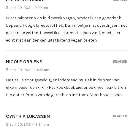
april 29, 2021 - 9:22 am
Ik eet minstens 2 x in d eweek vegan, omdat ik een genetisch
bepaald hoog clorestorol heb. Dan moet je niet overdrijven met
de dierijke vetten. Hoewel ik dit prima te doen vind, moet ik er
echt niet aan denken uitstluitend vegan te eten
NICOLE ORRIENS
REAGEER
april 29, 2021 - 10:22 am
De titel is echt geweldig, en inderdaad muziek in de oren van
elke moeder denk ik : ) Het kookboek ziet er ook heel leuk uit, en
fijn dat er foto’s van de gerechten in staan. Daar houd ik van.
CYNTHIA LUKASSEN
REAGEER
april 30, 2021 - 12:24 pm