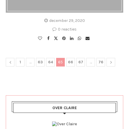
december 29, 2020
0 reacties
1
…
63
64
65
66
67
…
76
OVER CLAIRE