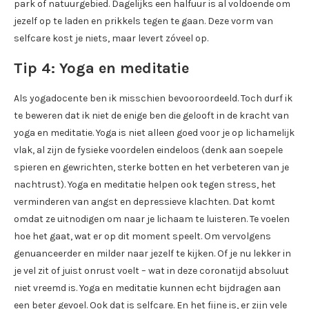
park of natuurgebied. Dagelijks een halfuur is al voldoende om
jezelf op te laden en prikkels tegen te gaan. Deze vorm van
selfcare kost je niets, maar levert zóveel op.
Tip 4: Yoga en meditatie
Als yogadocente ben ik misschien bevooroordeeld. Toch durf ik
te beweren dat ik niet de enige ben die gelooft in de kracht van
yoga en meditatie. Yoga is niet alleen goed voor je op lichamelijk
vlak, al zijn de fysieke voordelen eindeloos (denk aan soepele
spieren en gewrichten, sterke botten en het verbeteren van je
nachtrust). Yoga en meditatie helpen ook tegen stress, het
verminderen van angst en depressieve klachten. Dat komt
omdat ze uitnodigen om naar je lichaam te luisteren. Te voelen
hoe het gaat, wat er op dit moment speelt. Om vervolgens
genuanceerder en milder naar jezelf te kijken. Of je nu lekker in
je vel zit of juist onrust voelt – wat in deze coronatijd absoluut
niet vreemd is. Yoga en meditatie kunnen echt bijdragen aan
een beter gevoel. Ook dat is selfcare. En het fijne is, er zijn vele