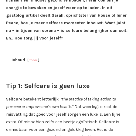
lichaam en mindset gezond te houden, maar ook om je
energie te bewaken en jezelf weer op te laden. In dit
gastblog artikel deelt Sarah, oprichtster van House of Inner
Peace, hoe je meer selfcare momenten inbouwt. Want juist
nu – in tijden van corona – is selfcare belangrijker dan ooit.
En.. Hoe zorg jij voor jezelf?
Inhoud
toon
Tip 1: Selfcare is geen luxe
Selfcare betekent letterlijk:
“the practice of taking action to
preserve or improve one’s own health.”
Dat weerlegt direct de
misvatting dat goed voor jezelf zorgen een luxe is. Een fijne
extra. Of misschien zelfs een beetje egoïstisch. Selfcare is
onmisbaar voor een gezond en gelukkig leven. Het is de