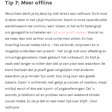
Tip 7: Meer offline
Misschien denk je bij deze tip niet direct aan selfcare. Toch vind
ik deze zeker in het rijtje thuishoren. Want in onze razendsnelle
wereld waarin we continu ‘aan’ staan, is het echt belangrijk
om geregeld te schakelen en
tijd voor jezelf maken
. Vooral nu
we meer dan ooit achter onze schermen zitten. En hoe
krachtig social media ook is – het verbindt, inspireert en is
mogelijk onderdeel van je werk – het zorgt ook voor afleiding en
onrustige gevoelens. Vaak gebeurt het onbewust. Zo blijf je
vaak veel langer scrollen dan dat je van plan was waardoor de
kans bestaat dat je jezelf gaat vergelijken met anderen
waardoor je je minder fijn voelt. Dus zorg voor een goede
balans. Open ’s ochtends niet gelijk je socials of mailbox, maar
ontbijt eerst of doe wat sport- of yogaoefeningen. Zet ’s
avonds je telefoon uit en probeer eens een weekend zónder
social media. Zo zie je dat er veel meer tijd over blijft… Voor
selfcare!