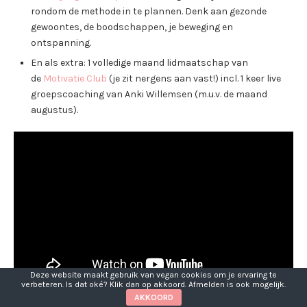
rondom de methode in te plannen. Denk aan gezonde
gewoontes, de boodschappen, je beweging en
ontspanning.
En als extra: 1 volledige maand lidmaatschap van
de
Motivatie Club
(je zit nergens aan vast!) incl. 1 keer live
groepscoaching van Anki Willemsen (m.u.v. de maand
augustus).
Deze website maakt gebruik van vegan cookies om je ervaring te
verbeteren. Is dat oké? Klik dan op akkoord. Afmelden is ook mogelijk.
AKKOORD