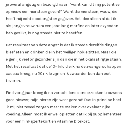
je overal angstig en bezorgd naar; ”want kan dit mij potentieel
opnieuw een niersteen geven?” Want die niersteen, wauw, die
heeft mij echt doodangsten gegeven. Het idee alleen al dat ik
als jonge vrouw ruim een jaar lang morfine en later oxycodon
heb geslikt, is nog steeds niet te beseffen…
Het resultaat van deze angst is dat ik steeds dezelfde dingen
bleef eten en drinken die in het ‘veilige’ hokje zitten. Maar die
eigenlijk veel ongezonder zijn dan die in het oxalaat rijtje staan.
Met het resultaat dat de 10+ kilo die ik na de zwangerschappen
cadeau kreeg, nu 20+ kilo zijn en ik zwaarder ben dan ooit
tevoren.
Eind vorig jaar kreeg ik na verschillende onderzoeken trouwens
goed nieuws; mijn nieren zijn weer gezond! Dus in principe hoef
ik mij niet teveel zorgen meer te maken over oxalaat rijke
voeding. Alleen moet ik er wel opletten dat ik bij supplementeer
voor een flink ijzertekort en vitamine D tekort.