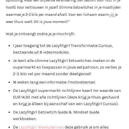
oplossing. Maar een blijvende verandering. Een besluit voor rust in je
hoofd. Voor vertrouwen in jezelf. Slimme Eetswitches in je maaltijden
waarmee je 2-3 kilo per maand afvalt. Voor een lichaam waarin jij je
weer thuis voelt. Dit is jouw moment!”
Wat je ontvangt zodra je je inschrijft:
1 jaar toegang tot de Lazyfitgirl Transformatie Cursus,
bestaande uit 8 videomodules.
Je leert alle slimme Lazyfitgirl Eetswitches maken in de
supermarkt en toepassen in jouw eetpatroon, zo verlies je
2-3 kilo vet per maand zonder dieetgevoel!
16 weken lang een informatie-/motivatiemail.
De Lazyfitgirl supermarkt richtlijnen kaart ter waarde van
EUR 14,95 met alle richtlijnen (deze krijg je thuis gestuurd
en krijg je álleen bij aanschaf van een Lazyfitgirl Cursus).
De Lazyfitgirl Eetswitch Guide & Mindset Guide
werkboeken.
De
Lazyfitgirl Weekplanner
: deze gebruik je om alles