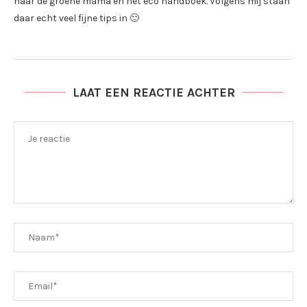
naar de groene mama en het eco handboek. Volgens mij staan
daar echt veel fijne tips in 🙂
LAAT EEN REACTIE ACHTER