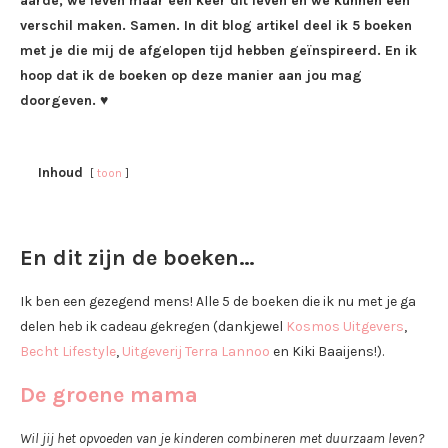
aarde, we leven maar één keer dit leven en we kunnen een
verschil maken. Samen. In dit blog artikel deel ik 5 boeken
met je die mij de afgelopen tijd hebben geïnspireerd. En ik
hoop dat ik de boeken op deze manier aan jou mag
doorgeven.
♥
Inhoud
toon
En dit zijn de boeken…
Ik ben een gezegend mens! Alle 5 de boeken die ik nu met je ga
delen heb ik cadeau gekregen (dankjewel
Kosmos Uitgevers
,
Becht Lifestyle
,
Uitgeverij Terra Lannoo
en Kiki Baaijens!).
De groene mama
Wil jij het opvoeden van je kinderen combineren met duurzaam leven?