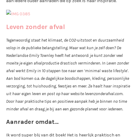
aan iedere ouder aanraden die op zoek is naar inspiratie.
Leven zonder afval
Tegenwoordig staat het klimaat, de CO2-uitstoot en duurzaamheid
volop in de publieke belangstelling. Maar wat kun je zelf doen? De
Nederlandse Emily Townley heeft het antwoord: je kunt zonder veel
moeite je eigen afvalproductie drastisch verminderen. In Leven zonder
afval werkt Emily in 10 stappen toe naar een ‘minimal waste lifestyle’.
Aan bod komen o.a. de dagelijkse boodschappen, kleding, persoonlijke
verzorging, tot huishouding, feestjes en meer. Ze haalt haar inspiratie
uit haar eigen leven en post op haar website levenzonderafval.com.
Door haar praktische tips en positieve aanpak heb je binnen no time
minder afval en draag je bij aan een gezonde planeet voor iedereen.
Aanrader omdat…
Ik word super blij van dit boek! Het is heerlijk praktisch en