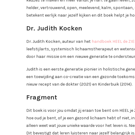
keuzes te maken en meer vanuit je hart te gaan leven, zo
helder, vertrouwend, open, meelevend, kalm, spontaan,
betekent eerlijk naar jezelf kijken en dit boek helpt je hoe
Dr. Judith Kocken
Dr. Judith Kocken, auteur van het
handboek HEEL de ZIE
leefstijlarts, systemisch lichaamstherapeut en wetensch
door haar missie om een nieuwe generatie te ondersteune
Judith is een eerste generatie pionier in holistische g
een toewijding aan co-creatie van een gezonde toekoms
nieuw recept van de dokter (2021) en Kinderbuik (2014).
Fragment
Dit boek is voor jou omdat jij eraan toe bent om HEEL je 
hoe oud je bent, of je een gezond lichaam hebt of niet, i
alleen weet wat jouw unieke waarde voor het leven is. Nie
Dit bevestigt dat leren luisteren naar jezelf belangrijk is.