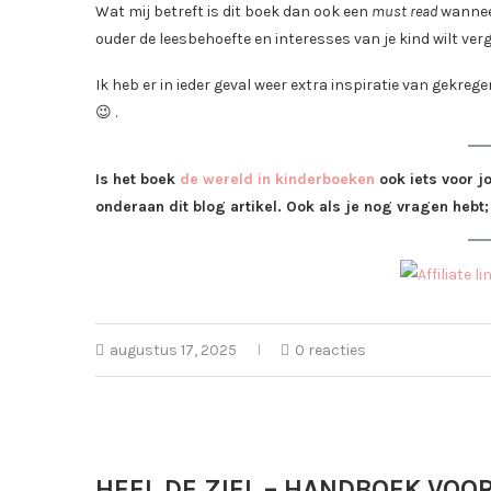
Wat mij betreft is dit boek dan ook een
must read
wanneer
ouder de leesbehoefte en interesses van je kind wilt ver
Ik heb er in ieder geval weer extra inspiratie van gekreg
😉 .
Is het boek
de wereld in kinderboeken
ook iets voor j
onderaan dit blog artikel. Ook als je nog vragen hebt;
augustus 17, 2025
0 reacties
HEEL DE ZIEL – HANDBOEK VOO