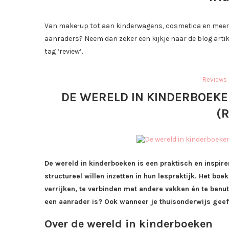
Van make-up tot aan kinderwagens, cosmetica en meer; i
aanraders? Neem dan zeker een kijkje naar de blog arti
tag ‘review’.
Reviews
DE WERELD IN KINDERBOEKE
(
De wereld in kinderboeken is een praktisch en inspir
structureel willen inzetten in hun lespraktijk. Het bo
verrijken, te verbinden met andere vakken én te ben
een aanrader is? Ook wanneer je thuisonderwijs geeft? 
Over de wereld in kinderboeken