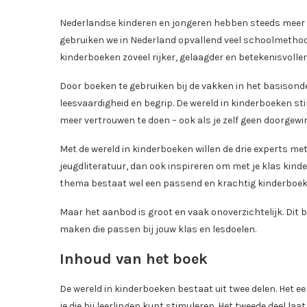
Nederlandse kinderen en jongeren hebben steeds meer mo
gebruiken we in Nederland opvallend veel schoolmethode
kinderboeken zoveel rijker, gelaagder en betekenisvoller 
Door boeken te gebruiken bij de vakken in het basisonder
leesvaardigheid en begrip. De wereld in kinderboeken s
meer vertrouwen te doen – ook als je zelf geen doorgewin
Met de wereld in kinderboeken willen de drie experts met
jeugdliteratuur, dan ook inspireren om met je klas kinder
thema bestaat wel een passend en krachtig kinderboek
Maar het aanbod is groot en vaak onoverzichtelijk. Dit b
maken die passen bij jouw klas en lesdoelen.
Inhoud van het boek
De wereld in kinderboeken bestaat uit twee delen. Het ee
je die bij leerlingen kunt stimuleren. Het tweede deel la