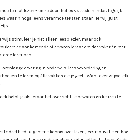
eite met lezen – en ze doen het ook steeds minder. Tegelijk
s waarin nogal eens verarmde teksten staan. Terwijl juist
zijn.
wijs stimuleer je niet alleen leesplezier, maar ook
timuleert de aankomende of ervaren leraar om dat vaker én met
terde lezer bent.
 jarenlange ervaring in onderwijs, leesbevordering en
boeken te lezen bij álle vakken die je geeft. Want over vrijwel elk
.
oek helpt je als leraar het overzicht te bewaren én keuzes te
rste deel biedt algemene kennis over lezen, leesmotivatie en hoe
at concreet zien hoe je kinderboeken kunt inzetten bij thema’s die