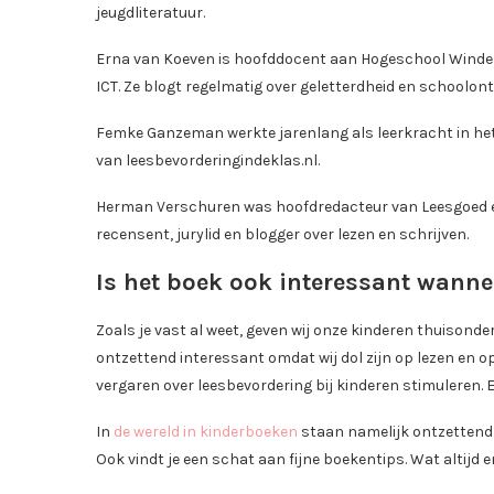
jeugdliteratuur.
Erna van Koeven is hoofddocent aan Hogeschool Windes
ICT. Ze blogt regelmatig over geletterdheid en schoolont
Femke Ganzeman werkte jarenlang als leerkracht in het 
van leesbevorderingindeklas.nl.
Herman Verschuren was hoofdredacteur van Leesgoed en ui
recensent, jurylid en blogger over lezen en schrijven.
Is het boek ook interessant wanne
Zoals je vast al weet, geven wij onze kinderen thuisonder
ontzettend interessant omdat wij dol zijn op lezen en 
vergaren over leesbevordering bij kinderen stimuleren. En
In
de wereld in kinderboeken
staan namelijk ontzettend fi
Ook vindt je een schat aan fijne boekentips. Wat altijd 