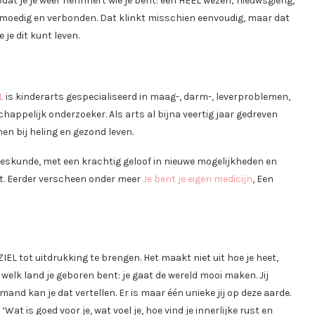
dat je je weer herinnert wie je bent: een HEEL wezen; nieuwsgierig,
 moedig en verbonden. Dat klinkt misschien eenvoudig, maar dat
 je dit kunt leven.
L
is kinderarts gespecialiseerd in maag-, darm-, leverproblemen,
appelijk onderzoeker. Als arts al bijna veertig jaar gedreven
n bij heling en gezond leven.
eneeskunde, met een krachtig geloof in nieuwe mogelijkheden en
t. Eerder verscheen onder meer
Je bent je eigen medicijn
, Een
ZIEL tot uitdrukking te brengen. Het maakt niet uit hoe je heet,
n welk land je geboren bent: je gaat de wereld mooi maken. Jij
mand kan je dat vertellen. Er is maar één unieke jij op deze aarde.
 ‘Wat is goed voor je, wat voel je, hoe vind je innerlijke rust en